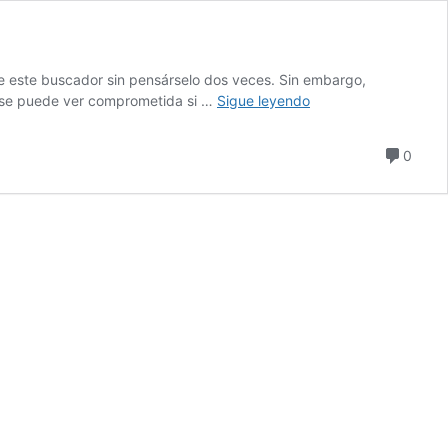
 de este buscador sin pensárselo dos veces. Sin embargo,
Cómo
r se puede ver comprometida si …
Sigue leyendo
Saber
Si
comen
0
te
Estas
Conectando
a
Una
Página
Segura