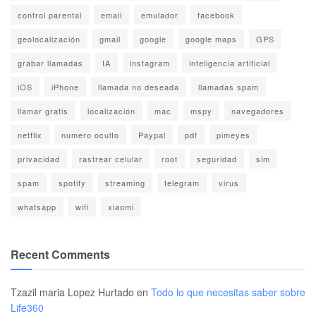
control parental
email
emulador
facebook
geolocalización
gmail
google
google maps
GPS
grabar llamadas
IA
instagram
inteligencia artificial
iOS
iPhone
llamada no deseada
llamadas spam
llamar gratis
localización
mac
mspy
navegadores
netflix
numero oculto
Paypal
pdf
pimeyes
privacidad
rastrear celular
root
seguridad
sim
spam
spotify
streaming
telegram
virus
whatsapp
wifi
xiaomi
Recent Comments
Tzazil maria Lopez Hurtado
en
Todo lo que necesitas saber sobre
Life360