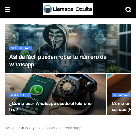
SEGURIDAD
Así de fácil pueden robar tu número de
Whatsapp
WHATSAPP
WHATSAPP
¿Cómo usar Whatsapp desde el teléfono
Cómo enviar
fijo?
calidad (PC
Home
Category
aplicaciones
whatsapp