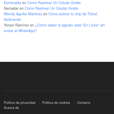
Esmeralda
en
Cómo Rastrear Un Celular Gratis
Semadar
en
Cómo Rastrear Un Celular Gratis
Wendy Aguilar Martinez
en
Cómo activar tu chip de Telcel,
fácilmente!
Yoryer Ramírez
en
¿Cómo saber si alguien está “En Línea” sin
entrar al WhatsApp?
Politica de privacidad
Politica de cookies
Contacto
Acerca de