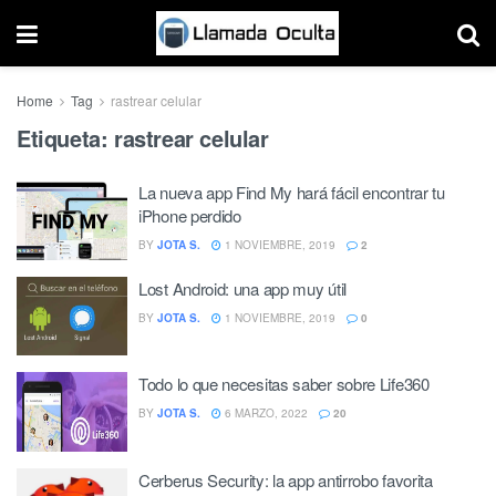
Home
Tag
rastrear celular
Etiqueta:
rastrear celular
La nueva app Find My hará fácil encontrar tu
iPhone perdido
BY
JOTA S.
1 NOVIEMBRE, 2019
2
Lost Android: una app muy útil
BY
JOTA S.
1 NOVIEMBRE, 2019
0
Todo lo que necesitas saber sobre Life360
BY
JOTA S.
6 MARZO, 2022
20
Cerberus Security: la app antirrobo favorita