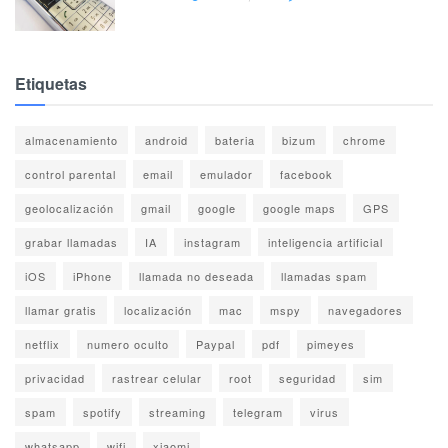
Etiquetas
almacenamiento
android
bateria
bizum
chrome
control parental
email
emulador
facebook
geolocalización
gmail
google
google maps
GPS
grabar llamadas
IA
instagram
inteligencia artificial
iOS
iPhone
llamada no deseada
llamadas spam
llamar gratis
localización
mac
mspy
navegadores
netflix
numero oculto
Paypal
pdf
pimeyes
privacidad
rastrear celular
root
seguridad
sim
spam
spotify
streaming
telegram
virus
whatsapp
wifi
xiaomi