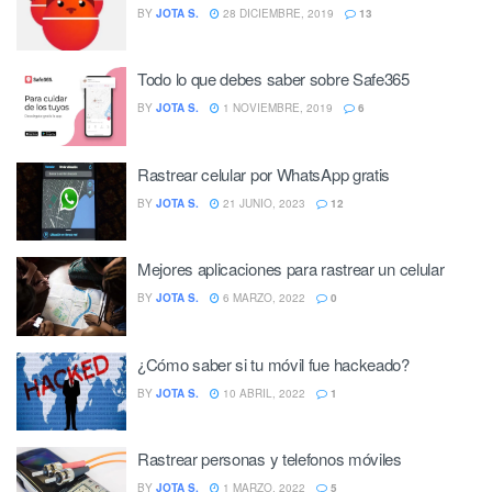
BY
JOTA S.
28 DICIEMBRE, 2019
13
Todo lo que debes saber sobre Safe365
BY
JOTA S.
1 NOVIEMBRE, 2019
6
Rastrear celular por WhatsApp gratis
BY
JOTA S.
21 JUNIO, 2023
12
Mejores aplicaciones para rastrear un celular
BY
JOTA S.
6 MARZO, 2022
0
¿Cómo saber si tu móvil fue hackeado?
BY
JOTA S.
10 ABRIL, 2022
1
Rastrear personas y telefonos móviles
BY
JOTA S.
1 MARZO, 2022
5