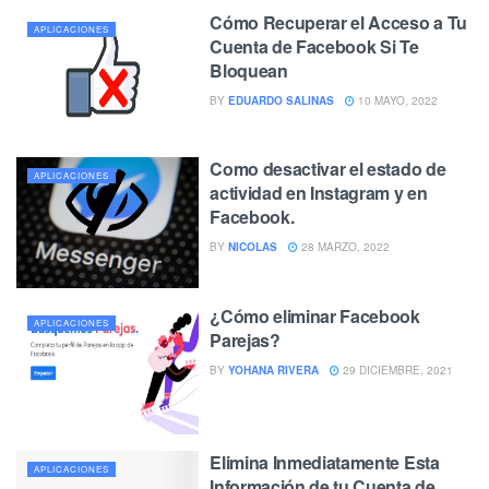
Cómo Recuperar el Acceso a Tu
APLICACIONES
Cuenta de Facebook Si Te
Bloquean
BY
EDUARDO SALINAS
10 MAYO, 2022
Como desactivar el estado de
APLICACIONES
actividad en Instagram y en
Facebook.
BY
NICOLAS
28 MARZO, 2022
¿Cómo eliminar Facebook
APLICACIONES
Parejas?
BY
YOHANA RIVERA
29 DICIEMBRE, 2021
Elimina Inmediatamente Esta
APLICACIONES
Información de tu Cuenta de