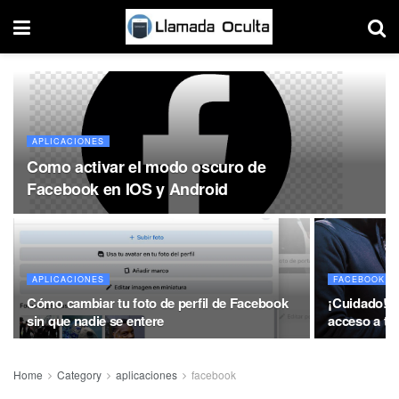
APLICACIONES
Como activar el modo oscuro de
Facebook en IOS y Android
APLICACIONES
FACEBOOK
Cómo cambiar tu foto de perfil de Facebook
¡Cuidado! A
sin que nadie se entere
acceso a tu
Home
Category
aplicaciones
facebook