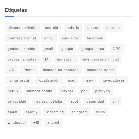
Etiquetas
almacenamiento
android
bateria
bizum
chrome
control parental
email
emulador
facebook
geolocalización
gmail
google
google maps
GPS
grabar llamadas
IA
instagram
inteligencia artificial
iOS
iPhone
llamada no deseada
llamadas spam
llamar gratis
localización
mac
mspy
navegadores
netflix
numero oculto
Paypal
pdf
pimeyes
privacidad
rastrear celular
root
seguridad
sim
spam
spotify
streaming
telegram
virus
whatsapp
wifi
xiaomi