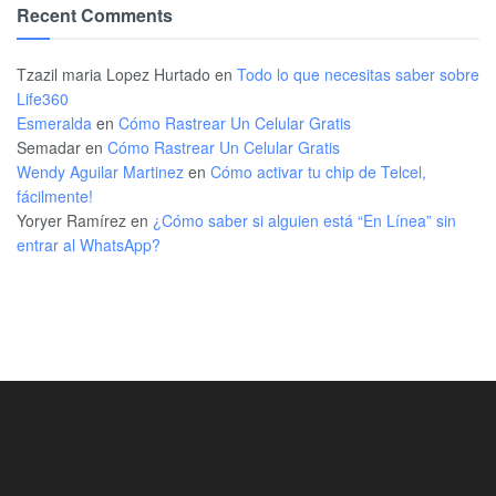
Recent Comments
Tzazil maria Lopez Hurtado
en
Todo lo que necesitas saber sobre
Life360
Esmeralda
en
Cómo Rastrear Un Celular Gratis
Semadar
en
Cómo Rastrear Un Celular Gratis
Wendy Aguilar Martinez
en
Cómo activar tu chip de Telcel,
fácilmente!
Yoryer Ramírez
en
¿Cómo saber si alguien está “En Línea” sin
entrar al WhatsApp?