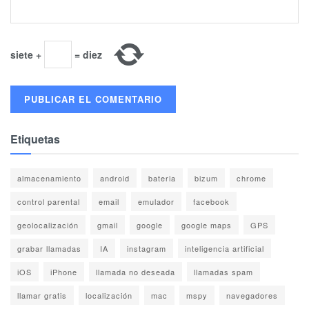
siete
+
=
diez
Etiquetas
almacenamiento
android
bateria
bizum
chrome
control parental
email
emulador
facebook
geolocalización
gmail
google
google maps
GPS
grabar llamadas
IA
instagram
inteligencia artificial
iOS
iPhone
llamada no deseada
llamadas spam
llamar gratis
localización
mac
mspy
navegadores