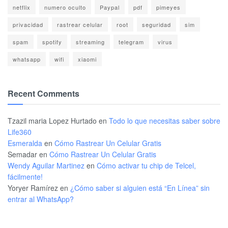
netflix
numero oculto
Paypal
pdf
pimeyes
privacidad
rastrear celular
root
seguridad
sim
spam
spotify
streaming
telegram
virus
whatsapp
wifi
xiaomi
Recent Comments
Tzazil maria Lopez Hurtado
en
Todo lo que necesitas saber sobre
Life360
Esmeralda
en
Cómo Rastrear Un Celular Gratis
Semadar
en
Cómo Rastrear Un Celular Gratis
Wendy Aguilar Martinez
en
Cómo activar tu chip de Telcel,
fácilmente!
Yoryer Ramírez
en
¿Cómo saber si alguien está “En Línea” sin
entrar al WhatsApp?