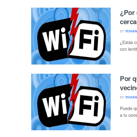
¿Por 
cerca
BY
YOHAN
¿Estás c
con lent
Por q
vecin
BY
YOHAN
Puede qu
a tu con