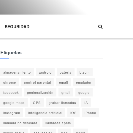
SEGURIDAD
Etiquetas
almacenamiento
android
bateria
bizum
chrome
control parental
email
emulador
facebook
geolocalización
gmail
google
google maps
GPS
grabar llamadas
IA
instagram
inteligencia artificial
iOS
iPhone
llamada no deseada
llamadas spam
llamar gratis
localización
mac
mspy