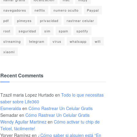
navegadores
netflix
numero oculto
Paypal
pdf
pimeyes
privacidad
rastrear celular
root
seguridad
sim
spam
spotify
streaming
telegram
virus
whatsapp
wifi
xiaomi
Recent Comments
Tzazil maria Lopez Hurtado
en
Todo lo que necesitas
saber sobre Life360
Esmeralda
en
Cómo Rastrear Un Celular Gratis
Semadar
en
Cómo Rastrear Un Celular Gratis
Wendy Aguilar Martinez
en
Cómo activar tu chip de
Telcel, fácilmente!
Yoryer Ramírez
en
¿Cómo saber si alguien está “En