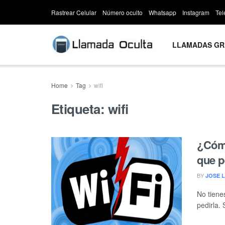
Rastrear Celular
Número oculto
Whatsapp
Instagram
Te
LLAMADAS GR
Home
Tag
wifi
Etiqueta:
wifi
¿Cómo
que p
BY
JOSE 
No tiene
pedirla. 