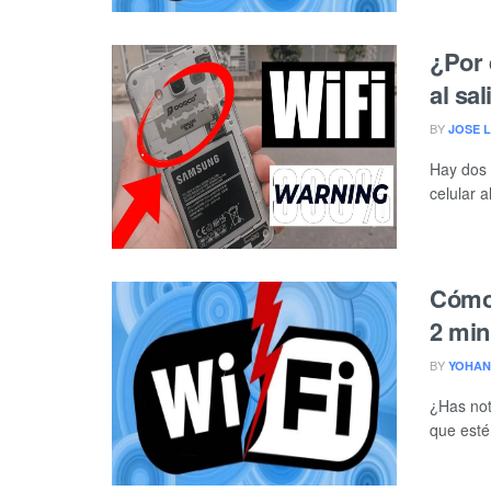
¿Por 
al sa
BY
JOSE 
Hay dos 
celular a
Cómo 
2 min
BY
YOHAN
¿Has not
que esté