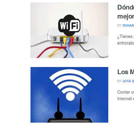
Dónde
mejor
BY
YOHAN
¿Tienes 
enhorabu
Los M
BY
JOTA S
Contar co
Internet 