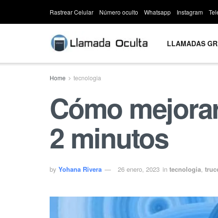
Rastrear Celular
Número oculto
Whatsapp
Instagram
Te
LLAMADAS GR
Home
tecnologia
Cómo mejorar 
2 minutos
by
Yohana Rivera
26 enero, 2023
in
tecnologia
,
truc