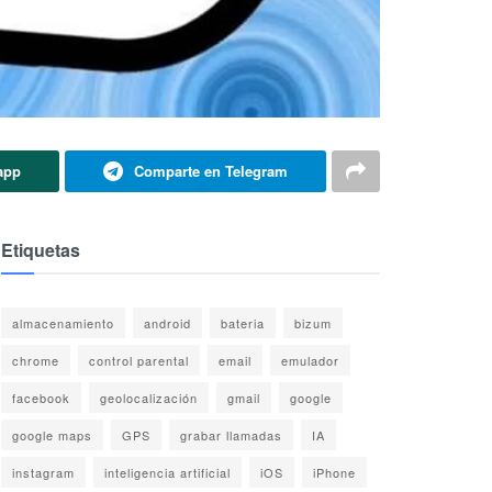
app
Comparte en Telegram
Etiquetas
almacenamiento
android
bateria
bizum
chrome
control parental
email
emulador
facebook
geolocalización
gmail
google
google maps
GPS
grabar llamadas
IA
instagram
inteligencia artificial
iOS
iPhone