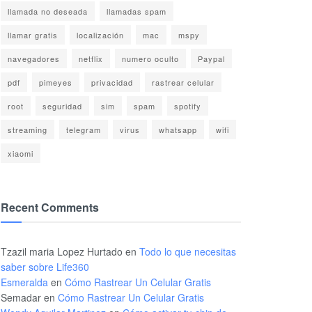
llamada no deseada
llamadas spam
llamar gratis
localización
mac
mspy
navegadores
netflix
numero oculto
Paypal
pdf
pimeyes
privacidad
rastrear celular
root
seguridad
sim
spam
spotify
streaming
telegram
virus
whatsapp
wifi
xiaomi
Recent Comments
Tzazil maria Lopez Hurtado
en
Todo lo que necesitas
saber sobre Life360
Esmeralda
en
Cómo Rastrear Un Celular Gratis
Semadar
en
Cómo Rastrear Un Celular Gratis