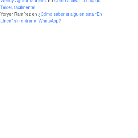
Wendy Aguilar Martinez
en
Cómo activar tu chip de
Telcel, fácilmente!
Yoryer Ramírez
en
¿Cómo saber si alguien está “En
Línea” sin entrar al WhatsApp?