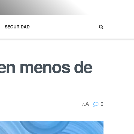
SEGURIDAD
 en menos de
0
A
A