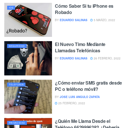
Cómo Saber Si tu iPhone es
IOS
Robado
BY
EDUARDO SALINAS
5 MARZO, 2022
El Nuevo Timo Mediante
SEGURIDAD
Llamadas Telefónicas
BY
EDUARDO SALINAS
26 FEBRERO, 2022
¿Cómo enviar SMS gratis desde
TELEFONIA
PC o teléfono móvil?
BY
JOSE LUIS ANGULO ZAPATA
25 FEBRERO, 2022
¿Quién Me Llama Desde el
PRIVACIDAD
Teléfono 662999628? ¿Debería