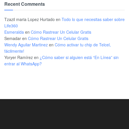
Recent Comments
Tzazil maria Lopez Hurtado
en
Todo lo que necesitas saber sobre
Life360
Esmeralda
en
Cómo Rastrear Un Celular Gratis
Semadar
en
Cómo Rastrear Un Celular Gratis
Wendy Aguilar Martinez
en
Cómo activar tu chip de Telcel,
fácilmente!
Yoryer Ramírez
en
¿Cómo saber si alguien está “En Línea” sin
entrar al WhatsApp?