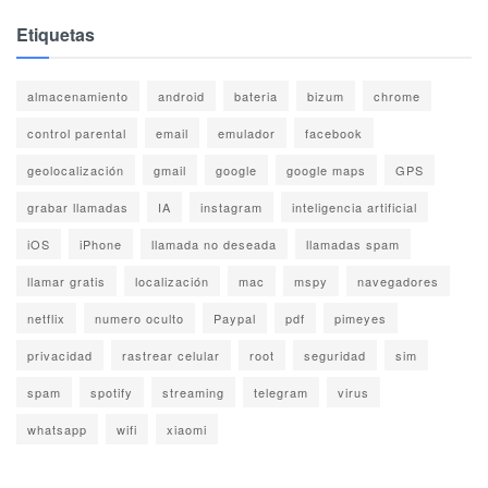
Etiquetas
almacenamiento
android
bateria
bizum
chrome
control parental
email
emulador
facebook
geolocalización
gmail
google
google maps
GPS
grabar llamadas
IA
instagram
inteligencia artificial
iOS
iPhone
llamada no deseada
llamadas spam
llamar gratis
localización
mac
mspy
navegadores
netflix
numero oculto
Paypal
pdf
pimeyes
privacidad
rastrear celular
root
seguridad
sim
spam
spotify
streaming
telegram
virus
whatsapp
wifi
xiaomi