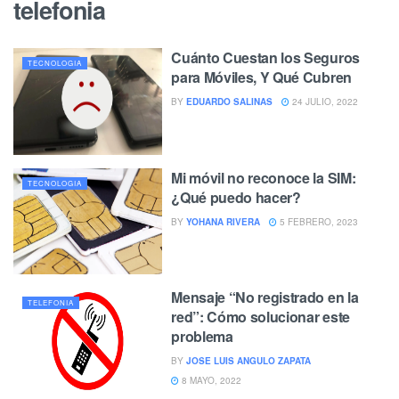
telefonia
Cuánto Cuestan los Seguros
TECNOLOGIA
para Móviles, Y Qué Cubren
BY
EDUARDO SALINAS
24 JULIO, 2022
Mi móvil no reconoce la SIM:
TECNOLOGIA
¿Qué puedo hacer?
BY
YOHANA RIVERA
5 FEBRERO, 2023
Mensaje “No registrado en la
TELEFONIA
red”: Cómo solucionar este
problema
BY
JOSE LUIS ANGULO ZAPATA
8 MAYO, 2022