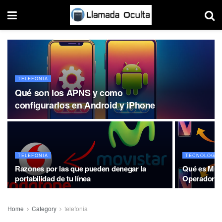
TELEFONIA
Qué son los APNS y como
configurarlos en Android y iPhone
TELEFONIA
TECNOLOGIA
Razones por las que pueden denegar la
Qué es Mul
portabilidad de tu línea
Operadoras
Home
Category
telefonia