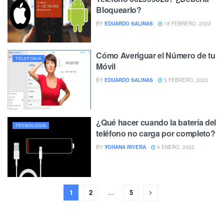
Bloquearlo?
BY
EDUARDO SALINAS
18 FEBRERO, 2022
Cómo Averiguar el Número de tu
TELEFONIA
Móvil
BY
EDUARDO SALINAS
5 FEBRERO, 2023
¿Qué hacer cuando la batería del
TECNOLOGIA
teléfono no carga por completo?
BY
YOHANA RIVERA
4 ENERO, 2022
1
2
…
5