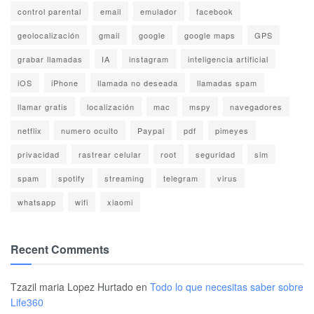
control parental
email
emulador
facebook
geolocalización
gmail
google
google maps
GPS
grabar llamadas
IA
instagram
inteligencia artificial
iOS
iPhone
llamada no deseada
llamadas spam
llamar gratis
localización
mac
mspy
navegadores
netflix
numero oculto
Paypal
pdf
pimeyes
privacidad
rastrear celular
root
seguridad
sim
spam
spotify
streaming
telegram
virus
whatsapp
wifi
xiaomi
Recent Comments
Tzazil maria Lopez Hurtado
en
Todo lo que necesitas saber sobre
Life360