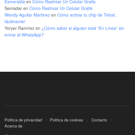
Esmeralda
en
Cómo Rastrear Un Celular Gratis
Semadar
en
Cómo Rastrear Un Celular Gratis
Wendy Aguilar Martinez
en
Cómo activar tu chip de Telcel,
fácilmente!
Yoryer Ramírez
en
¿Cómo saber si alguien está “En Línea” sin
entrar al WhatsApp?
Politica de privacidad
Politica de cookies
Contacto
Acerca de