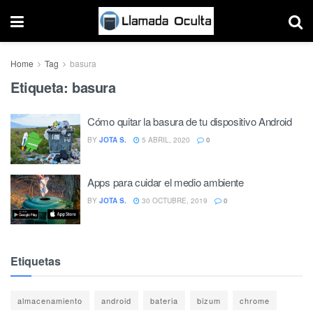
Home
Tag
basura
Etiqueta:
basura
Cómo quitar la basura de tu dispositivo Android
BY
JOTA S.
5 ABRIL, 2020
0
Apps para cuidar el medio ambiente
BY
JOTA S.
30 OCTUBRE, 2019
0
Etiquetas
almacenamiento
android
bateria
bizum
chrome