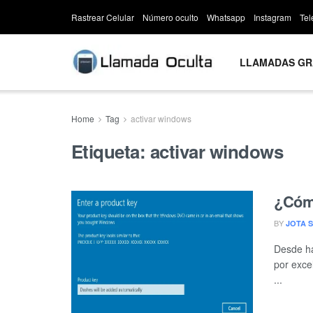
Rastrear Celular
Número oculto
Whatsapp
Instagram
Te
LLAMADAS GR
Home
Tag
activar windows
Etiqueta:
activar windows
¿Cómo
BY
JOTA S
Desde ha
por exce
...