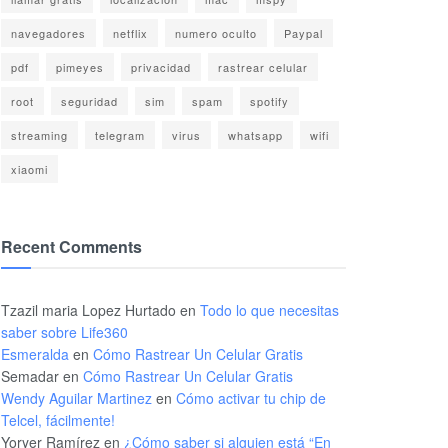
navegadores
netflix
numero oculto
Paypal
pdf
pimeyes
privacidad
rastrear celular
root
seguridad
sim
spam
spotify
streaming
telegram
virus
whatsapp
wifi
xiaomi
Recent Comments
Tzazil maria Lopez Hurtado
en
Todo lo que necesitas
saber sobre Life360
Esmeralda
en
Cómo Rastrear Un Celular Gratis
Semadar
en
Cómo Rastrear Un Celular Gratis
Wendy Aguilar Martinez
en
Cómo activar tu chip de
Telcel, fácilmente!
Yoryer Ramírez
en
¿Cómo saber si alguien está “En