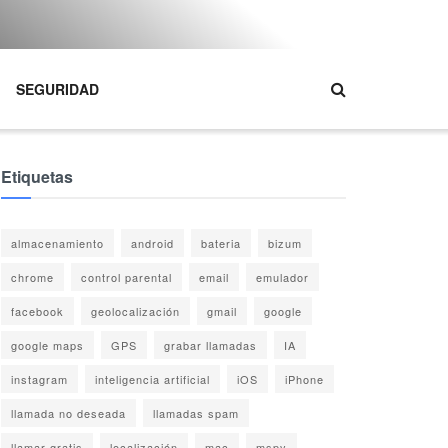
SEGURIDAD
Etiquetas
almacenamiento
android
bateria
bizum
chrome
control parental
email
emulador
facebook
geolocalización
gmail
google
google maps
GPS
grabar llamadas
IA
instagram
inteligencia artificial
iOS
iPhone
llamada no deseada
llamadas spam
llamar gratis
localización
mac
mspy