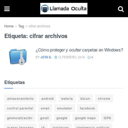
Home
Tag
cifrar archivos
Etiqueta:
cifrar archivos
¿Cómo proteger y ocultar carpetas en Windows?
BY
JOTA S.
10 FEBRERO, 2019
0
Etiquetas
almacenamiento
android
bateria
bizum
chrome
control parental
email
emulador
facebook
geolocalización
gmail
google
google maps
GPS
grabar llamadas
IA
instagram
inteligencia artificial