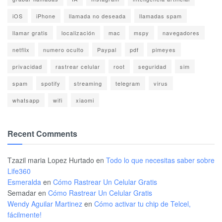
iOS
iPhone
llamada no deseada
llamadas spam
llamar gratis
localización
mac
mspy
navegadores
netflix
numero oculto
Paypal
pdf
pimeyes
privacidad
rastrear celular
root
seguridad
sim
spam
spotify
streaming
telegram
virus
whatsapp
wifi
xiaomi
Recent Comments
Tzazil maria Lopez Hurtado
en
Todo lo que necesitas saber sobre
Life360
Esmeralda
en
Cómo Rastrear Un Celular Gratis
Semadar
en
Cómo Rastrear Un Celular Gratis
Wendy Aguilar Martinez
en
Cómo activar tu chip de Telcel,
fácilmente!