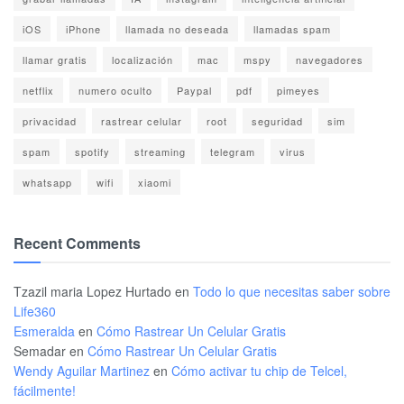
iOS
iPhone
llamada no deseada
llamadas spam
llamar gratis
localización
mac
mspy
navegadores
netflix
numero oculto
Paypal
pdf
pimeyes
privacidad
rastrear celular
root
seguridad
sim
spam
spotify
streaming
telegram
virus
whatsapp
wifi
xiaomi
Recent Comments
Tzazil maria Lopez Hurtado
en
Todo lo que necesitas saber sobre
Life360
Esmeralda
en
Cómo Rastrear Un Celular Gratis
Semadar
en
Cómo Rastrear Un Celular Gratis
Wendy Aguilar Martinez
en
Cómo activar tu chip de Telcel,
fácilmente!