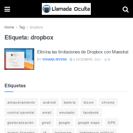
Home
Tag
dropbox
Etiqueta:
dropbox
Elimina las limitaciones de Dropbox con Maestral
BY
YOHANA RIVERA
6 DICIEMBRE, 2021
0
Etiquetas
almacenamiento
android
bateria
bizum
chrome
control parental
email
emulador
facebook
geolocalización
gmail
google
google maps
GPS
grabar llamadas
IA
instagram
inteligencia artificial