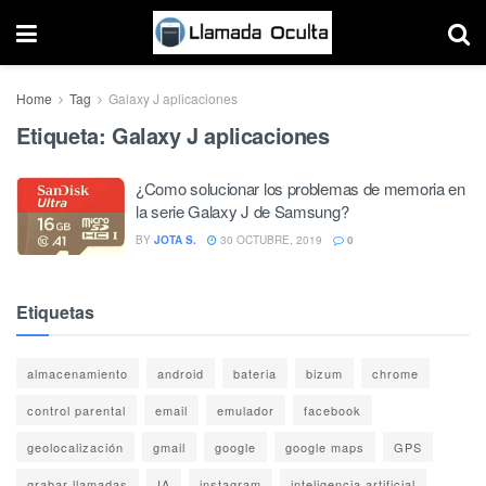
Home
Tag
Galaxy J aplicaciones
Etiqueta:
Galaxy J aplicaciones
¿Como solucionar los problemas de memoria en
la serie Galaxy J de Samsung?
BY
JOTA S.
30 OCTUBRE, 2019
0
Etiquetas
almacenamiento
android
bateria
bizum
chrome
control parental
email
emulador
facebook
geolocalización
gmail
google
google maps
GPS
grabar llamadas
IA
instagram
inteligencia artificial