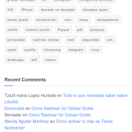
iOS
iPhone
llamada no deseada
llamadas spam
llamar gratis
localización
mac
mspy
navegadores
netflix
numero oculto
Paypal
pdf
pimeyes
privacidad
rastrear celular
root
seguridad
sim
spam
spotify
streaming
telegram
virus
whatsapp
wifi
xiaomi
Recent Comments
Tzazil maria Lopez Hurtado
en
Todo lo que necesitas saber sobre
Life360
Esmeralda
en
Cómo Rastrear Un Celular Gratis
Semadar
en
Cómo Rastrear Un Celular Gratis
Wendy Aguilar Martinez
en
Cómo activar tu chip de Telcel,
fácilmente!