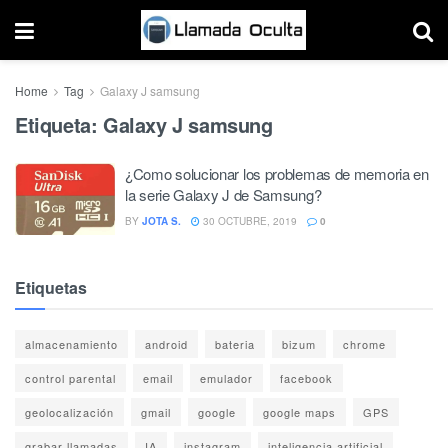
Home
Tag
Galaxy J samsung
Etiqueta:
Galaxy J samsung
¿Como solucionar los problemas de memoria en
la serie Galaxy J de Samsung?
BY
JOTA S.
30 OCTUBRE, 2019
0
Etiquetas
almacenamiento
android
bateria
bizum
chrome
control parental
email
emulador
facebook
geolocalización
gmail
google
google maps
GPS
grabar llamadas
IA
instagram
inteligencia artificial