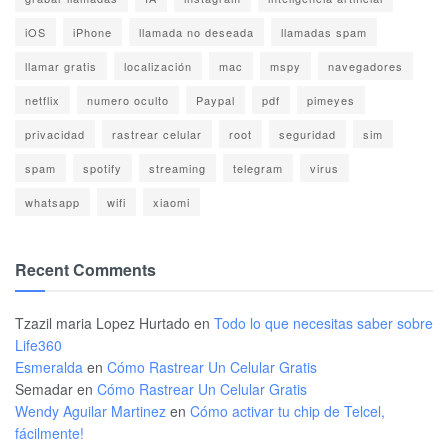
iOS
iPhone
llamada no deseada
llamadas spam
llamar gratis
localización
mac
mspy
navegadores
netflix
numero oculto
Paypal
pdf
pimeyes
privacidad
rastrear celular
root
seguridad
sim
spam
spotify
streaming
telegram
virus
whatsapp
wifi
xiaomi
Recent Comments
Tzazil maria Lopez Hurtado
en
Todo lo que necesitas saber sobre
Life360
Esmeralda
en
Cómo Rastrear Un Celular Gratis
Semadar
en
Cómo Rastrear Un Celular Gratis
Wendy Aguilar Martinez
en
Cómo activar tu chip de Telcel,
fácilmente!