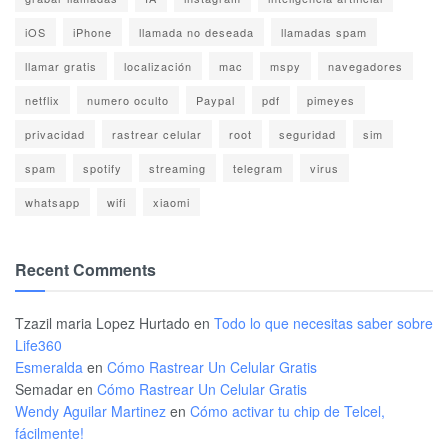
iOS
iPhone
llamada no deseada
llamadas spam
llamar gratis
localización
mac
mspy
navegadores
netflix
numero oculto
Paypal
pdf
pimeyes
privacidad
rastrear celular
root
seguridad
sim
spam
spotify
streaming
telegram
virus
whatsapp
wifi
xiaomi
Recent Comments
Tzazil maria Lopez Hurtado
en
Todo lo que necesitas saber sobre
Life360
Esmeralda
en
Cómo Rastrear Un Celular Gratis
Semadar
en
Cómo Rastrear Un Celular Gratis
Wendy Aguilar Martinez
en
Cómo activar tu chip de Telcel,
fácilmente!