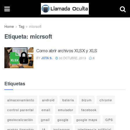
Home
Tag
micrsoft
Etiqueta:
micrsoft
Como abrir archivos XLSX y XLS
BY
JOTA S.
30 OCTUBRE, 2019
0
Etiquetas
almacenamiento
android
bateria
bizum
chrome
control parental
email
emulador
facebook
geolocalización
gmail
google
google maps
GPS
grabar llamadas
IA
instagram
inteligencia artificial