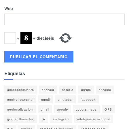
Web
+
=
dieciséis
Etiquetas
almacenamiento
android
bateria
bizum
chrome
control parental
email
emulador
facebook
geolocalización
gmail
google
google maps
GPS
grabar llamadas
IA
instagram
inteligencia artificial
iOS
iPhone
llamada no deseada
llamadas spam