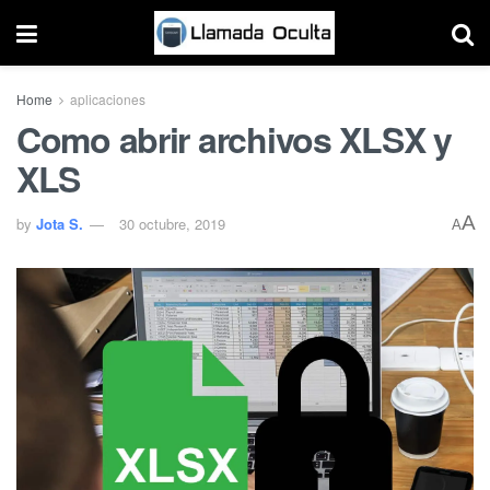
Home
aplicaciones
Como abrir archivos XLSX y
XLS
A
by
Jota S.
30 octubre, 2019
A