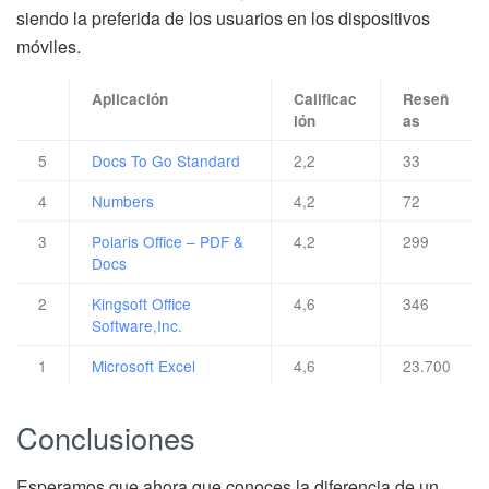
siendo la preferida de los usuarios en los dispositivos
móviles.
Aplicación
Calificac
Reseñ
ión
as
5
Docs To Go Standard
2,2
33
4
Numbers
4,2
72
3
Polaris Office – PDF &
4,2
299
Docs
2
Kingsoft Office
4,6
346
Software,Inc.
1
Microsoft Excel
4,6
23.700
Conclusiones
Esperamos que ahora que conoces la diferencia de un