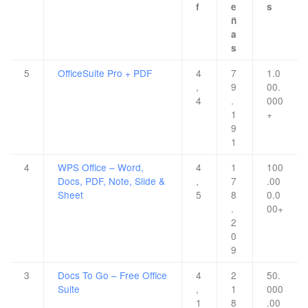
f
e
s
ñ
a
s
5
OfficeSuite Pro + PDF
4
7
1.0
,
9
00.
4
.
000
1
+
9
1
4
WPS Office – Word,
4
1
100
Docs, PDF, Note, Slide &
,
7
.00
Sheet
5
8
0.0
.
00+
2
0
9
3
Docs To Go – Free Office
4
2
50.
Suite
,
1
000
1
8
.00