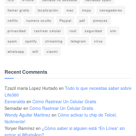
llamar gratis
localización
mac
mspy
navegadores
netflix
numero oculto
Paypal
pdf
pimeyes
privacidad
rastrear celular
root
seguridad
sim
spam
spotify
streaming
telegram
virus
whatsapp
wifi
xiaomi
Recent Comments
Tzazil maria Lopez Hurtado
en
Todo lo que necesitas saber sobre
Life360
Esmeralda
en
Cómo Rastrear Un Celular Gratis
Semadar
en
Cómo Rastrear Un Celular Gratis
Wendy Aguilar Martinez
en
Cómo activar tu chip de Telcel,
fácilmente!
Yoryer Ramírez
en
¿Cómo saber si alguien está “En Línea” sin
entrar al WhatsApp?