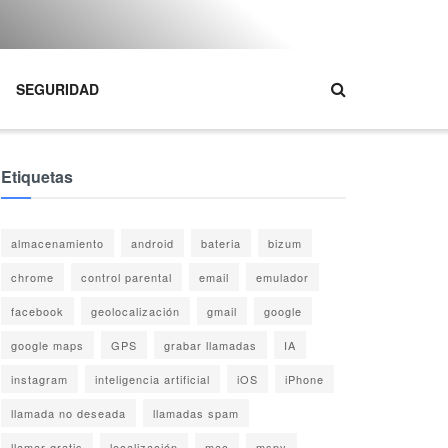
SEGURIDAD
Etiquetas
almacenamiento
android
bateria
bizum
chrome
control parental
email
emulador
facebook
geolocalización
gmail
google
google maps
GPS
grabar llamadas
IA
instagram
inteligencia artificial
iOS
iPhone
llamada no deseada
llamadas spam
llamar gratis
localización
mac
mspy