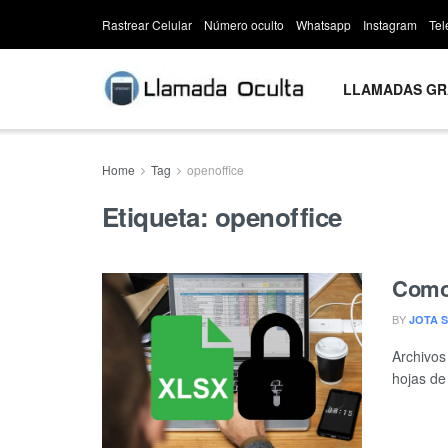
Rastrear Celular
Número oculto
Whatsapp
Instagram
Te
LLAMADAS GR
Home
Tag
openoffice
Etiqueta:
openoffice
Como 
BY
JOTA S
Archivos
hojas de