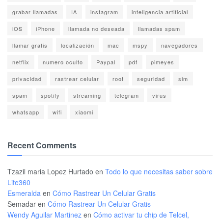
grabar llamadas
IA
instagram
inteligencia artificial
iOS
iPhone
llamada no deseada
llamadas spam
llamar gratis
localización
mac
mspy
navegadores
netflix
numero oculto
Paypal
pdf
pimeyes
privacidad
rastrear celular
root
seguridad
sim
spam
spotify
streaming
telegram
virus
whatsapp
wifi
xiaomi
Recent Comments
Tzazil maria Lopez Hurtado
en
Todo lo que necesitas saber sobre
Life360
Esmeralda
en
Cómo Rastrear Un Celular Gratis
Semadar
en
Cómo Rastrear Un Celular Gratis
Wendy Aguilar Martinez
en
Cómo activar tu chip de Telcel,