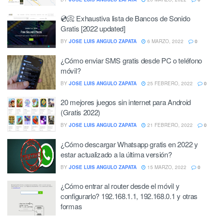
💿📀 Exhaustiva lista de Bancos de Sonido
Gratis [2022 updated]
BY
JOSE LUIS ANGULO ZAPATA
6 MARZO, 2022
0
¿Cómo enviar SMS gratis desde PC o teléfono
móvil?
BY
JOSE LUIS ANGULO ZAPATA
25 FEBRERO, 2022
0
20 mejores juegos sin internet para Android
(Gratis 2022)
BY
JOSE LUIS ANGULO ZAPATA
21 FEBRERO, 2022
0
¿Cómo descargar Whatsapp gratis en 2022 y
estar actualizado a la última versión?
BY
JOSE LUIS ANGULO ZAPATA
15 MARZO, 2022
0
¿Cómo entrar al router desde el móvil y
configurarlo? 192.168.1.1, 192.168.0.1 y otras
formas