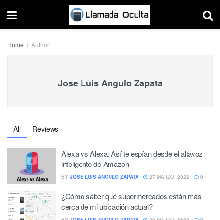
Home
Author
Jose Luis Angulo Zapata
All
Reviews
Alexa vs Alexa: Así te espían desde el altavoz
inteligente de Amazon
BY
JOSE LUIS ANGULO ZAPATA
27 MARZO, 2022
0
¿Cómo saber qué supermercados están más
cerca de mi ubicación actual?
BY
JOSE LUIS ANGULO ZAPATA
20 MARZO, 2022
0