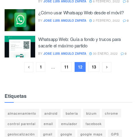
BY
JOSE LUIS ANGULO ZAPATA
6 FEBRERO, 2022
0
¿Cómo usar Whatsapp Web desde el móvil?
BY
JOSE LUIS ANGULO ZAPATA
2 FEBRERO, 2022
0
Whatsapp Web: Guía a fondo y trucos para
sacarle el máximo partido
BY
JOSE LUIS ANGULO ZAPATA
30 ENERO, 2022
0
1
…
11
12
13
Etiquetas
almacenamiento
android
bateria
bizum
chrome
control parental
email
emulador
facebook
geolocalización
gmail
google
google maps
GPS