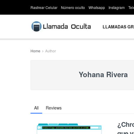
Rastrear Celular
Número oculto
Whatsapp
Instagram
Te
LLAMADAS GR
Home
Author
Yohana Rivera
All
Reviews
¿Chro
que v