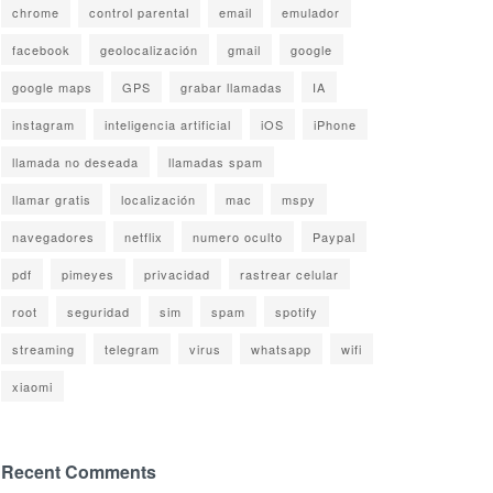
chrome
control parental
email
emulador
facebook
geolocalización
gmail
google
google maps
GPS
grabar llamadas
IA
instagram
inteligencia artificial
iOS
iPhone
llamada no deseada
llamadas spam
llamar gratis
localización
mac
mspy
navegadores
netflix
numero oculto
Paypal
pdf
pimeyes
privacidad
rastrear celular
root
seguridad
sim
spam
spotify
streaming
telegram
virus
whatsapp
wifi
xiaomi
Recent Comments