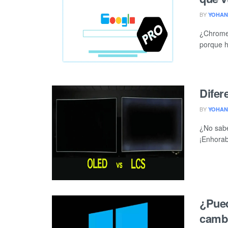
BY
YOHAN
¿Chrome 
porque h
Difer
BY
YOHAN
¿No sabe
¡Enhorabu
¿Pued
cambi