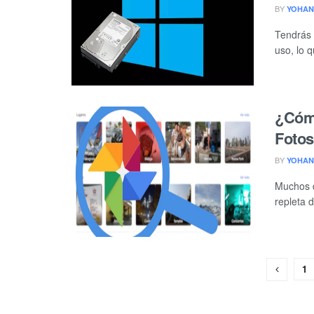
BY
YOHAN
Tendrás 
uso, lo 
¿Cómo
Foto
BY
YOHAN
Muchos d
repleta 
1