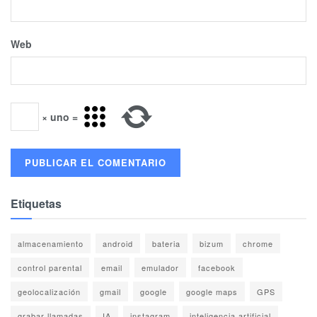
Web
×
uno
=
Etiquetas
almacenamiento
android
bateria
bizum
chrome
control parental
email
emulador
facebook
geolocalización
gmail
google
google maps
GPS
grabar llamadas
IA
instagram
inteligencia artificial