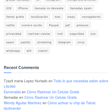
iOS
iPhone
llamada no deseada
llamadas spam
llamar gratis
localización
mac
mspy
navegadores
netflix
numero oculto
Paypal
pdf
pimeyes
privacidad
rastrear celular
root
seguridad
sim
spam
spotify
streaming
telegram
virus
whatsapp
wifi
xiaomi
Recent Comments
Tzazil maria Lopez Hurtado
en
Todo lo que necesitas saber sobre
Life360
Esmeralda
en
Cómo Rastrear Un Celular Gratis
Semadar
en
Cómo Rastrear Un Celular Gratis
Wendy Aguilar Martinez
en
Cómo activar tu chip de Telcel,
fácilmente!