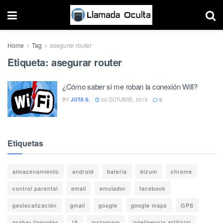
Home
Tag
asegurar router
Etiqueta:
asegurar router
¿Cómo saber si me roban la conexión Wifi?
BY
JOTA S.
30 OCTUBRE, 2019
0
Etiquetas
almacenamiento
android
bateria
bizum
chrome
control parental
email
emulador
facebook
geolocalización
gmail
google
google maps
GPS
grabar llamadas
IA
instagram
inteligencia artificial