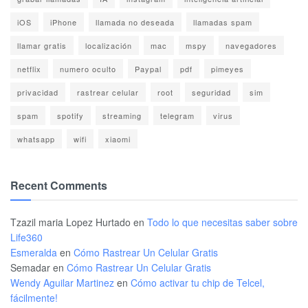
iOS
iPhone
llamada no deseada
llamadas spam
llamar gratis
localización
mac
mspy
navegadores
netflix
numero oculto
Paypal
pdf
pimeyes
privacidad
rastrear celular
root
seguridad
sim
spam
spotify
streaming
telegram
virus
whatsapp
wifi
xiaomi
Recent Comments
Tzazil maria Lopez Hurtado
en
Todo lo que necesitas saber sobre
Life360
Esmeralda
en
Cómo Rastrear Un Celular Gratis
Semadar
en
Cómo Rastrear Un Celular Gratis
Wendy Aguilar Martinez
en
Cómo activar tu chip de Telcel,
fácilmente!