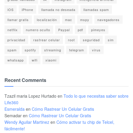
iOS
iPhone
llamada no deseada
llamadas spam
llamar gratis
localización
mac
mspy
navegadores
netflix
numero oculto
Paypal
pdf
pimeyes
privacidad
rastrear celular
root
seguridad
sim
spam
spotify
streaming
telegram
virus
whatsapp
wifi
xiaomi
Recent Comments
Tzazil maria Lopez Hurtado
en
Todo lo que necesitas saber sobre
Life360
Esmeralda
en
Cómo Rastrear Un Celular Gratis
Semadar
en
Cómo Rastrear Un Celular Gratis
Wendy Aguilar Martinez
en
Cómo activar tu chip de Telcel,
fácilmente!