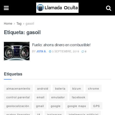
Home
Tag
gasoil
Etiqueta:
gasoil
Fuelio: ahorra dinero en combustible!
BY
JOTA S.
3 SEPTIEMBRE, 2019
8
Etiquetas
almacenamiento
android
bateria
bizum
chrome
control parental
email
emulador
facebook
geolocalización
gmail
google
google maps
GPS
grabar llamadas
IA
instagram
inteligencia artificial