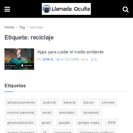
Home
Tag
reciclaje
Etiqueta:
reciclaje
Apps para cuidar el medio ambiente
BY
JOTA S.
30 OCTUBRE, 2019
0
Etiquetas
almacenamiento
android
bateria
bizum
chrome
control parental
email
emulador
facebook
geolocalización
gmail
google
google maps
GPS
grabar llamadas
IA
instagram
inteligencia artificial