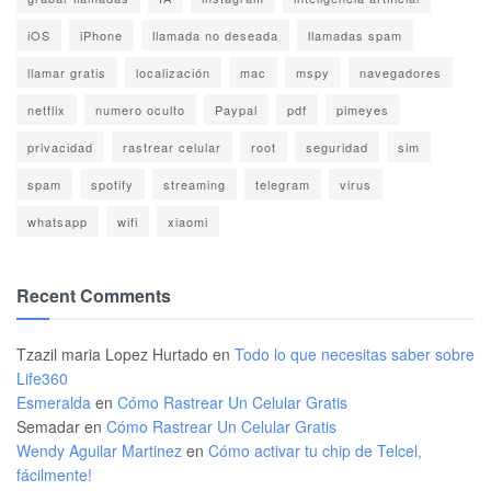
iOS
iPhone
llamada no deseada
llamadas spam
llamar gratis
localización
mac
mspy
navegadores
netflix
numero oculto
Paypal
pdf
pimeyes
privacidad
rastrear celular
root
seguridad
sim
spam
spotify
streaming
telegram
virus
whatsapp
wifi
xiaomi
Recent Comments
Tzazil maria Lopez Hurtado
en
Todo lo que necesitas saber sobre
Life360
Esmeralda
en
Cómo Rastrear Un Celular Gratis
Semadar
en
Cómo Rastrear Un Celular Gratis
Wendy Aguilar Martinez
en
Cómo activar tu chip de Telcel,
fácilmente!