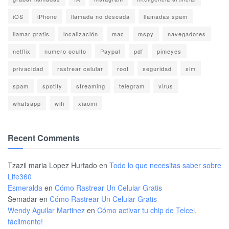
iOS
iPhone
llamada no deseada
llamadas spam
llamar gratis
localización
mac
mspy
navegadores
netflix
numero oculto
Paypal
pdf
pimeyes
privacidad
rastrear celular
root
seguridad
sim
spam
spotify
streaming
telegram
virus
whatsapp
wifi
xiaomi
Recent Comments
Tzazil maria Lopez Hurtado
en
Todo lo que necesitas saber sobre
Life360
Esmeralda
en
Cómo Rastrear Un Celular Gratis
Semadar
en
Cómo Rastrear Un Celular Gratis
Wendy Aguilar Martinez
en
Cómo activar tu chip de Telcel,
fácilmente!