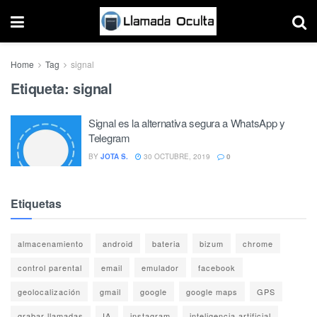
Home
Tag
signal
Etiqueta:
signal
Signal es la alternativa segura a WhatsApp y
Telegram
BY
JOTA S.
30 OCTUBRE, 2019
0
Etiquetas
almacenamiento
android
bateria
bizum
chrome
control parental
email
emulador
facebook
geolocalización
gmail
google
google maps
GPS
grabar llamadas
IA
instagram
inteligencia artificial