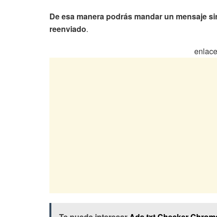
De esa manera podrás mandar un mensaje sin
reenviado
.
enlace
Te puede interesar
Ads.txt Checker Chrom