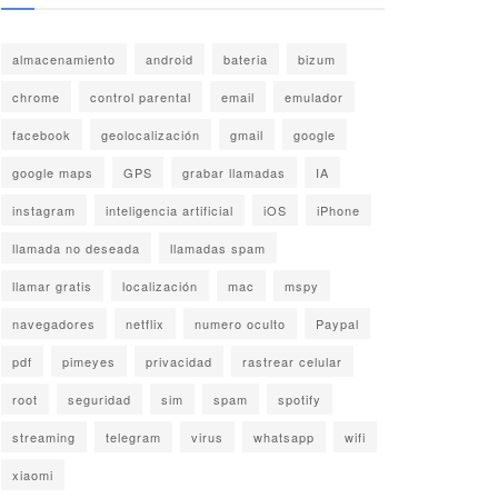
almacenamiento
android
bateria
bizum
chrome
control parental
email
emulador
facebook
geolocalización
gmail
google
google maps
GPS
grabar llamadas
IA
instagram
inteligencia artificial
iOS
iPhone
llamada no deseada
llamadas spam
llamar gratis
localización
mac
mspy
navegadores
netflix
numero oculto
Paypal
pdf
pimeyes
privacidad
rastrear celular
root
seguridad
sim
spam
spotify
streaming
telegram
virus
whatsapp
wifi
xiaomi