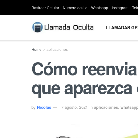
Rastrear Celular
Número oculto
Whatsapp
Instagram
Te
LLAMADAS GR
Home
aplicaciones
Cómo reenvia
que aparezca
by
Nicolas
7 agosto, 2021
in
aplicaciones
,
whatsap