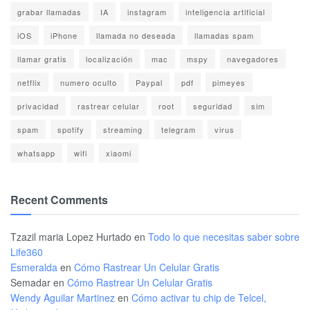
grabar llamadas
IA
instagram
inteligencia artificial
iOS
iPhone
llamada no deseada
llamadas spam
llamar gratis
localización
mac
mspy
navegadores
netflix
numero oculto
Paypal
pdf
pimeyes
privacidad
rastrear celular
root
seguridad
sim
spam
spotify
streaming
telegram
virus
whatsapp
wifi
xiaomi
Recent Comments
Tzazil maria Lopez Hurtado
en
Todo lo que necesitas saber sobre
Life360
Esmeralda
en
Cómo Rastrear Un Celular Gratis
Semadar
en
Cómo Rastrear Un Celular Gratis
Wendy Aguilar Martinez
en
Cómo activar tu chip de Telcel,