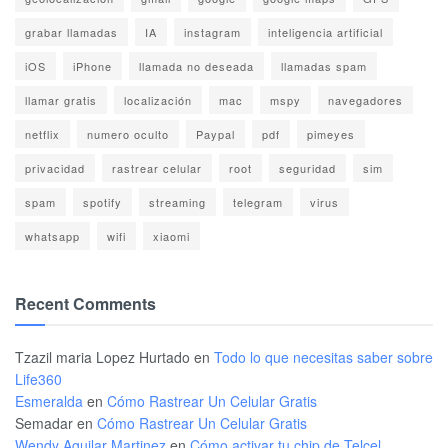
grabar llamadas
IA
instagram
inteligencia artificial
iOS
iPhone
llamada no deseada
llamadas spam
llamar gratis
localización
mac
mspy
navegadores
netflix
numero oculto
Paypal
pdf
pimeyes
privacidad
rastrear celular
root
seguridad
sim
spam
spotify
streaming
telegram
virus
whatsapp
wifi
xiaomi
Recent Comments
Tzazil maria Lopez Hurtado
en
Todo lo que necesitas saber sobre
Life360
Esmeralda
en
Cómo Rastrear Un Celular Gratis
Semadar
en
Cómo Rastrear Un Celular Gratis
Wendy Aguilar Martinez
en
Cómo activar tu chip de Telcel,