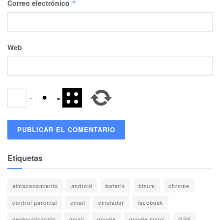
Correo electrónico
*
Web
−
=
Etiquetas
almacenamiento
android
bateria
bizum
chrome
control parental
email
emulador
facebook
geolocalización
gmail
google
google maps
GPS