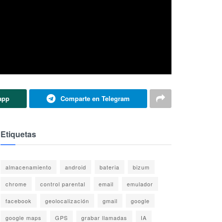
app
Comparte en Telegram
Etiquetas
almacenamiento
android
bateria
bizum
chrome
control parental
email
emulador
facebook
geolocalización
gmail
google
google maps
GPS
grabar llamadas
IA