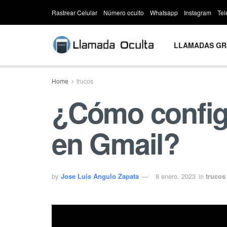
Rastrear Celular
Número oculto
Whatsapp
Instagram
Te
LLAMADAS GR
Home
trucos
¿Cómo configu
en Gmail?
by
Jose Luis Angulo Zapata
8 enero, 2023
in
trucos