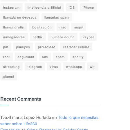
instagram
inteligencia artificial
iOS
iPhone
llamada no deseada
llamadas spam
llamar gratis
localización
mac
mspy
navegadores
netflix
numero oculto
Paypal
pdf
pimeyes
privacidad
rastrear celular
root
seguridad
sim
spam
spotify
streaming
telegram
virus
whatsapp
wifi
xiaomi
Recent Comments
Tzazil maria Lopez Hurtado
en
Todo lo que necesitas
saber sobre Life360
Esmeralda
en
Cómo Rastrear Un Celular Gratis