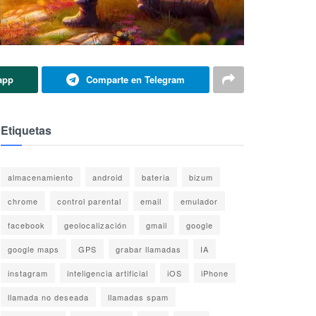
app
Comparte en Telegram
Etiquetas
almacenamiento
android
bateria
bizum
chrome
control parental
email
emulador
facebook
geolocalización
gmail
google
google maps
GPS
grabar llamadas
IA
instagram
inteligencia artificial
iOS
iPhone
llamada no deseada
llamadas spam