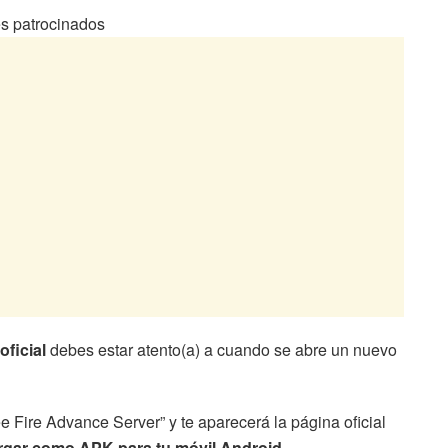
s patrocinados
ficial
debes estar atento(a) a cuando se abre un nuevo
 Fire Advance Server” y te aparecerá la página oficial
rgar como APK para tu móvil Android.