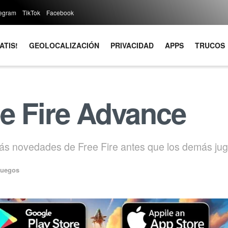
legram
TikTok
Facebook
ATIS!
GEOLOCALIZACIÓN
PRIVACIDAD
APPS
TRUCOS
e Fire Advance
más novedades de Free Fire antes que los demás ju
Juegos