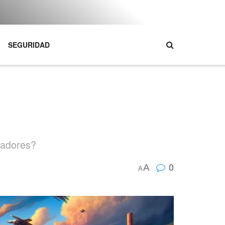
SEGURIDAD
gadores?
0
A
A