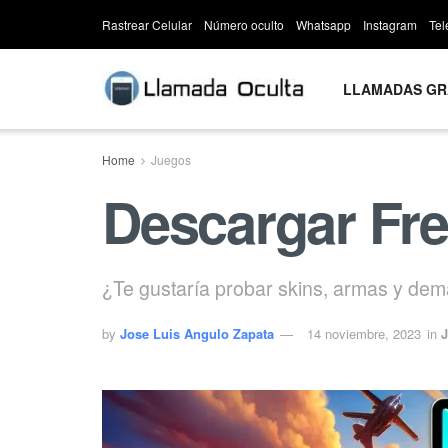
Rastrear Celular
Número oculto
Whatsapp
Instagram
Te
LLAMADAS GR
Home
Juegos
Descargar Fre
¿Te gustaría probar skins, armas y de
by
Jose Luis Angulo Zapata
14 noviembre, 2023
in