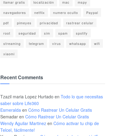
llamar gratis
localización
mac
mspy
navegadores
netflix
numero oculto
Paypal
pdf
pimeyes
privacidad
rastrear celular
root
seguridad
sim
spam
spotify
streaming
telegram
virus
whatsapp
wifi
xiaomi
Recent Comments
Tzazil maria Lopez Hurtado
en
Todo lo que necesitas
saber sobre Life360
Esmeralda
en
Cómo Rastrear Un Celular Gratis
Semadar
en
Cómo Rastrear Un Celular Gratis
Wendy Aguilar Martinez
en
Cómo activar tu chip de
Telcel, fácilmente!