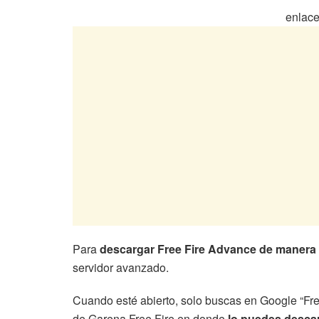
enlace
Para
descargar Free Fire Advance de manera o
servidor avanzado.
Cuando esté abierto, solo buscas en Google “Free
de Garena Free Fire en donde
lo puedes desca