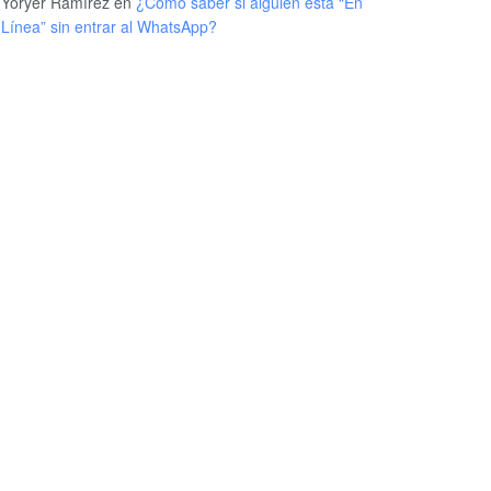
Yoryer Ramírez
en
¿Cómo saber si alguien está “En
Línea” sin entrar al WhatsApp?