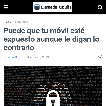
Home
seguridad
Puede que tu móvil esté
expuesto aunque te digan lo
contrario
A
by
Jota S.
24 octubre, 2019
A