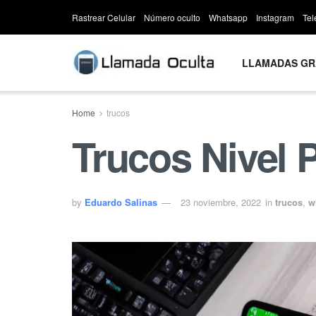
Rastrear Celular
Número oculto
Whatsapp
Instagram
Te
LLAMADAS GR
Home
trucos
Trucos Nivel
by
Eduardo Salinas
23 noviembre, 2022
in
trucos
,
w