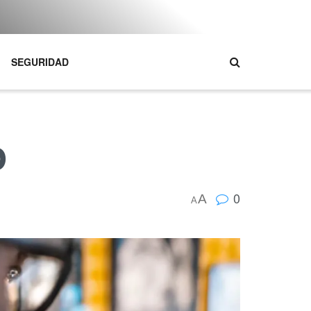
SEGURIDAD
p
0
A
A