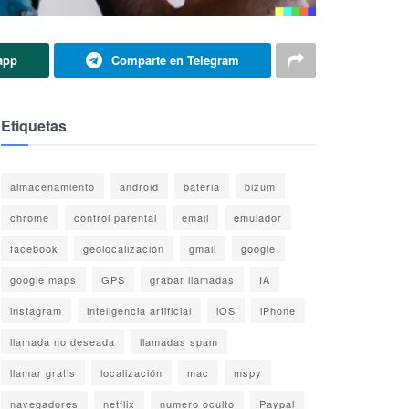
app
Comparte en Telegram
Etiquetas
almacenamiento
android
bateria
bizum
chrome
control parental
email
emulador
facebook
geolocalización
gmail
google
google maps
GPS
grabar llamadas
IA
instagram
inteligencia artificial
iOS
iPhone
llamada no deseada
llamadas spam
llamar gratis
localización
mac
mspy
navegadores
netflix
numero oculto
Paypal