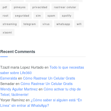
pdf
pimeyes
privacidad
rastrear celular
root
seguridad
sim
spam
spotify
streaming
telegram
virus
whatsapp
wifi
xiaomi
Recent Comments
Tzazil maria Lopez Hurtado
en
Todo lo que necesitas
saber sobre Life360
Esmeralda
en
Cómo Rastrear Un Celular Gratis
Semadar
en
Cómo Rastrear Un Celular Gratis
Wendy Aguilar Martinez
en
Cómo activar tu chip de
Telcel, fácilmente!
Yoryer Ramírez
en
¿Cómo saber si alguien está “En
Línea” sin entrar al WhatsApp?