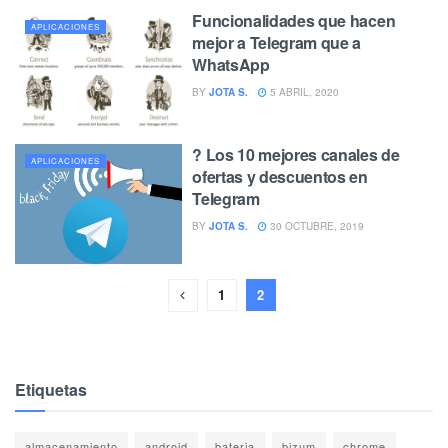
Funcionalidades que hacen
APLICACIONES
mejor a Telegram que a
WhatsApp
BY
JOTA S.
5 ABRIL, 2020
? Los 10 mejores canales de
APLICACIONES
ofertas y descuentos en
Telegram
BY
JOTA S.
30 OCTUBRE, 2019
1
2
Etiquetas
almacenamiento
android
bateria
bizum
chrome