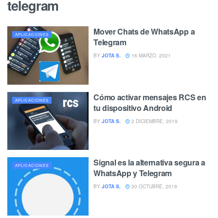
telegram
Mover Chats de WhatsApp a
APLICACIONES
Telegram
BY
JOTA S.
16 MARZO, 2021
Cómo activar mensajes RCS en
APLICACIONES
tu dispositivo Android
BY
JOTA S.
2 DICIEMBRE, 2019
Signal es la alternativa segura a
APLICACIONES
WhatsApp y Telegram
BY
JOTA S.
30 OCTUBRE, 2019