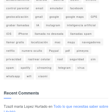
control parental
email
emulador
facebook
geolocalización
gmail
google
google maps
GPS
grabar llamadas
IA
instagram
inteligencia artificial
iOS
iPhone
llamada no deseada
llamadas spam
llamar gratis
localización
mac
mspy
navegadores
netflix
numero oculto
Paypal
pdf
pimeyes
privacidad
rastrear celular
root
seguridad
sim
spam
spotify
streaming
telegram
virus
whatsapp
wifi
xiaomi
Recent Comments
Tzazil maria Lopez Hurtado
en
Todo lo que necesitas saber sobre
Life360