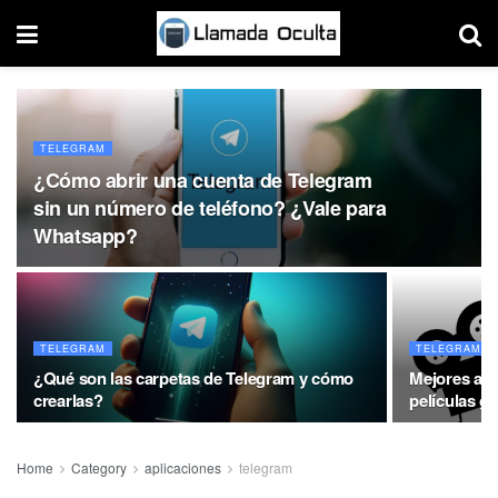
TELEGRAM
¿Cómo abrir una cuenta de Telegram
sin un número de teléfono? ¿Vale para
Whatsapp?
TELEGRAM
TELEGRAM
¿Qué son las carpetas de Telegram y cómo
Mejores alt
crearlas?
películas gr
Home
Category
aplicaciones
telegram