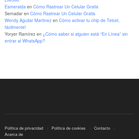
Esmeralda
en
Cómo Rastrear Un Celular Gratis
Semadar
en
Cómo Rastrear Un Celular Gratis
Wendy Aguilar Martinez
en
Cómo activar tu chip de Telcel,
fácilmente!
Yoryer Ramírez
en
¿Cómo saber si alguien está “En Línea” sin
entrar al WhatsApp?
Politica de privacidad
Politica de cookies
Contacto
Acerca de