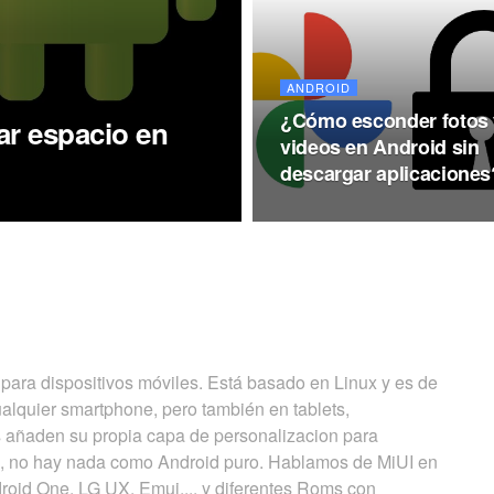
ANDROID
¿Cómo esconder fotos 
rar espacio en
videos en Android sin
descargar aplicaciones
 para dispositivos móviles. Está basado en Linux y es de
alquier smartphone, pero también en tablets,
es añaden su propia capa de personalizacion para
al, no hay nada como Android puro. Hablamos de MiUI en
roid One, LG UX, Emui,... y diferentes Roms con