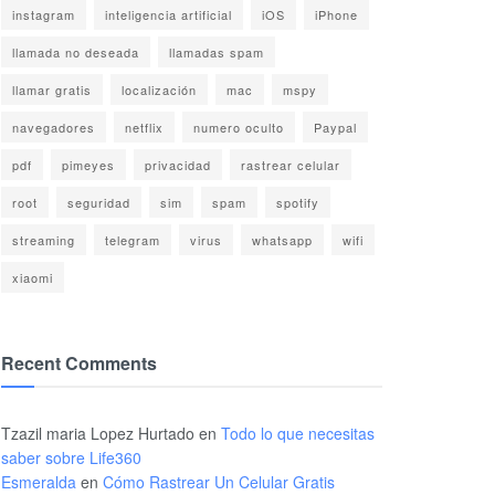
instagram
inteligencia artificial
iOS
iPhone
llamada no deseada
llamadas spam
llamar gratis
localización
mac
mspy
navegadores
netflix
numero oculto
Paypal
pdf
pimeyes
privacidad
rastrear celular
root
seguridad
sim
spam
spotify
streaming
telegram
virus
whatsapp
wifi
xiaomi
Recent Comments
Tzazil maria Lopez Hurtado
en
Todo lo que necesitas
saber sobre Life360
Esmeralda
en
Cómo Rastrear Un Celular Gratis