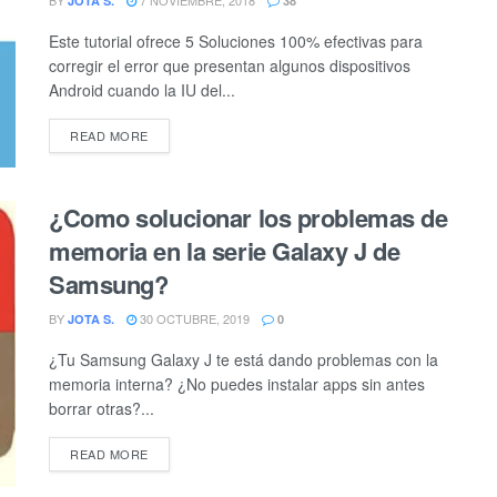
BY
7 NOVIEMBRE, 2018
JOTA S.
38
Este tutorial ofrece 5 Soluciones 100% efectivas para
corregir el error que presentan algunos dispositivos
Android cuando la IU del...
DETAILS
READ MORE
¿Como solucionar los problemas de
memoria en la serie Galaxy J de
Samsung?
BY
30 OCTUBRE, 2019
JOTA S.
0
¿Tu Samsung Galaxy J te está dando problemas con la
memoria interna? ¿No puedes instalar apps sin antes
borrar otras?...
DETAILS
READ MORE