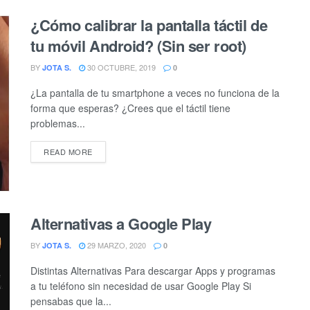
¿Cómo calibrar la pantalla táctil de
tu móvil Android? (Sin ser root)
BY
30 OCTUBRE, 2019
JOTA S.
0
¿La pantalla de tu smartphone a veces no funciona de la
forma que esperas? ¿Crees que el táctil tiene
problemas...
DETAILS
READ MORE
Alternativas a Google Play
BY
29 MARZO, 2020
JOTA S.
0
Distintas Alternativas Para descargar Apps y programas
a tu teléfono sin necesidad de usar Google Play Si
pensabas que la...