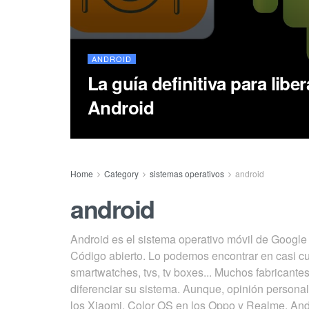
ANDROID
La guía definitiva para libe
Android
Home
Category
sistemas operativos
android
android
Android es el sistema operativo móvil de Google
Código abierto. Lo podemos encontrar en casi cu
smartwatches, tvs, tv boxes... Muchos fabricant
diferenciar su sistema. Aunque, opinión person
los Xiaomi, Color OS en los Oppo y Realme, And