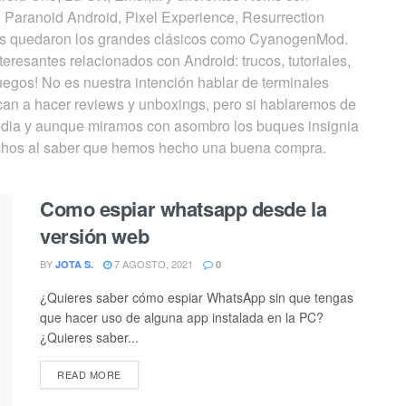
 Paranoid Android, Pixel Experience, Resurrection
ás quedaron los grandes clásicos como CyanogenMod.
resantes relacionados con Android: trucos, tutoriales,
uegos! No es nuestra intención hablar de terminales
can a hacer reviews y unboxings, pero si hablaremos de
edia y aunque miramos con asombro los buques insignia
fechos al saber que hemos hecho una buena compra.
Como espiar whatsapp desde la
versión web
BY
7 AGOSTO, 2021
JOTA S.
0
¿Quieres saber cómo espiar WhatsApp sin que tengas
que hacer uso de alguna app instalada en la PC?
¿Quieres saber...
DETAILS
READ MORE