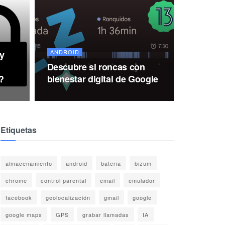
ANDROID
y
Descubre si roncas con
?
bienestar digital de Google
Etiquetas
almacenamiento
android
bateria
bizum
chrome
control parental
email
emulador
facebook
geolocalización
gmail
google
google maps
GPS
grabar llamadas
IA