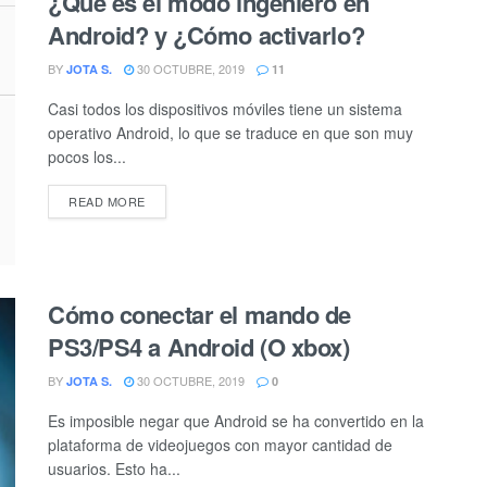
¿Que es el modo ingeniero en
Android? y ¿Cómo activarlo?
BY
30 OCTUBRE, 2019
JOTA S.
11
Casi todos los dispositivos móviles tiene un sistema
operativo Android, lo que se traduce en que son muy
pocos los...
DETAILS
READ MORE
Cómo conectar el mando de
PS3/PS4 a Android (O xbox)
BY
30 OCTUBRE, 2019
JOTA S.
0
Es imposible negar que Android se ha convertido en la
plataforma de videojuegos con mayor cantidad de
usuarios. Esto ha...