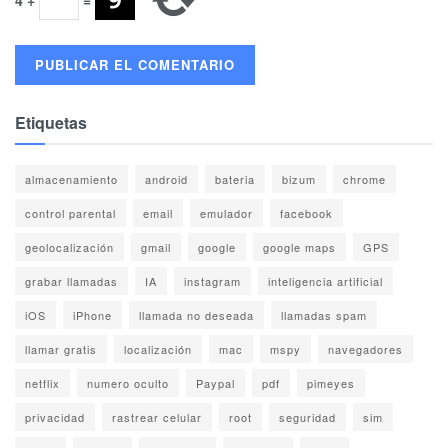
Etiquetas
almacenamiento
android
bateria
bizum
chrome
control parental
email
emulador
facebook
geolocalización
gmail
google
google maps
GPS
grabar llamadas
IA
instagram
inteligencia artificial
iOS
iPhone
llamada no deseada
llamadas spam
llamar gratis
localización
mac
mspy
navegadores
netflix
numero oculto
Paypal
pdf
pimeyes
privacidad
rastrear celular
root
seguridad
sim