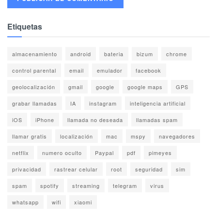
Etiquetas
almacenamiento
android
bateria
bizum
chrome
control parental
email
emulador
facebook
geolocalización
gmail
google
google maps
GPS
grabar llamadas
IA
instagram
inteligencia artificial
iOS
iPhone
llamada no deseada
llamadas spam
llamar gratis
localización
mac
mspy
navegadores
netflix
numero oculto
Paypal
pdf
pimeyes
privacidad
rastrear celular
root
seguridad
sim
spam
spotify
streaming
telegram
virus
whatsapp
wifi
xiaomi