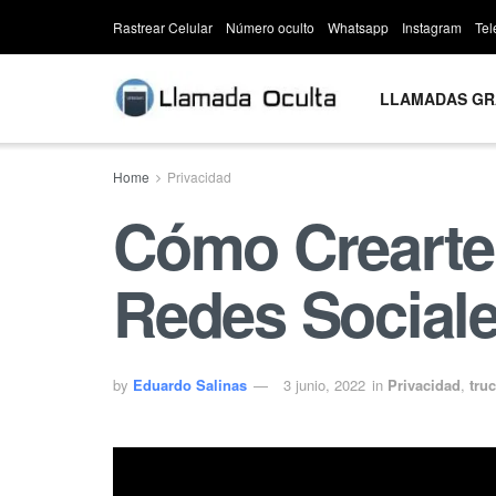
Rastrear Celular
Número oculto
Whatsapp
Instagram
Te
LLAMADAS GR
Home
Privacidad
Cómo Crearte 
Redes Social
by
Eduardo Salinas
3 junio, 2022
in
Privacidad
,
tru