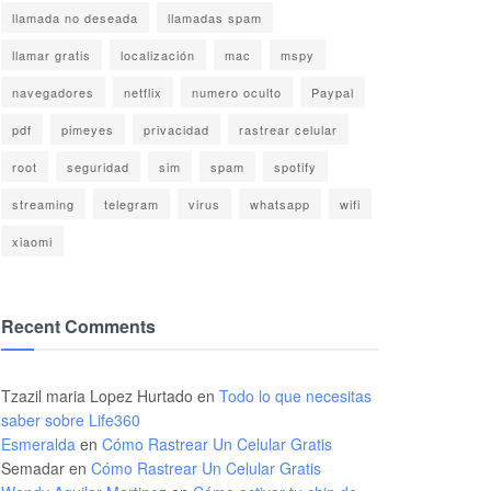
llamada no deseada
llamadas spam
llamar gratis
localización
mac
mspy
navegadores
netflix
numero oculto
Paypal
pdf
pimeyes
privacidad
rastrear celular
root
seguridad
sim
spam
spotify
streaming
telegram
virus
whatsapp
wifi
xiaomi
Recent Comments
Tzazil maria Lopez Hurtado
en
Todo lo que necesitas
saber sobre Life360
Esmeralda
en
Cómo Rastrear Un Celular Gratis
Semadar
en
Cómo Rastrear Un Celular Gratis