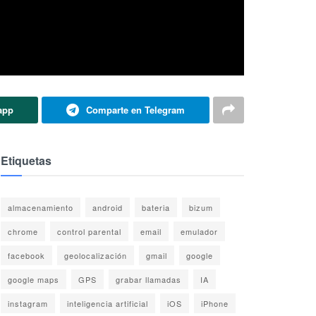
app
Comparte en Telegram
Etiquetas
almacenamiento
android
bateria
bizum
chrome
control parental
email
emulador
facebook
geolocalización
gmail
google
google maps
GPS
grabar llamadas
IA
instagram
inteligencia artificial
iOS
iPhone