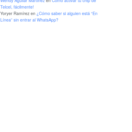
Wendy Aguilar Martinez
en
Cómo activar tu chip de
Telcel, fácilmente!
Yoryer Ramírez
en
¿Cómo saber si alguien está “En
Línea” sin entrar al WhatsApp?