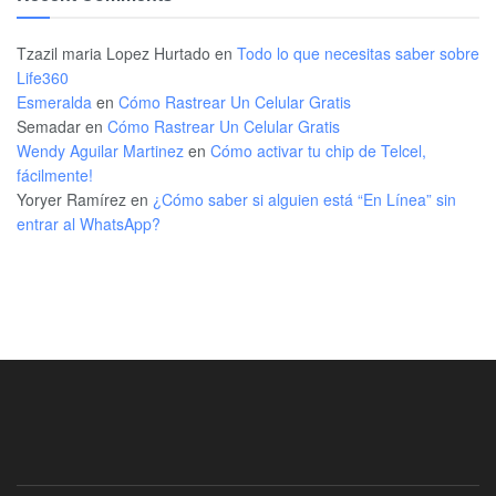
Tzazil maria Lopez Hurtado
en
Todo lo que necesitas saber sobre
Life360
Esmeralda
en
Cómo Rastrear Un Celular Gratis
Semadar
en
Cómo Rastrear Un Celular Gratis
Wendy Aguilar Martinez
en
Cómo activar tu chip de Telcel,
fácilmente!
Yoryer Ramírez
en
¿Cómo saber si alguien está “En Línea” sin
entrar al WhatsApp?