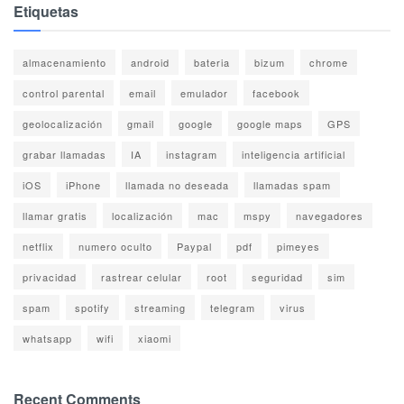
Etiquetas
almacenamiento
android
bateria
bizum
chrome
control parental
email
emulador
facebook
geolocalización
gmail
google
google maps
GPS
grabar llamadas
IA
instagram
inteligencia artificial
iOS
iPhone
llamada no deseada
llamadas spam
llamar gratis
localización
mac
mspy
navegadores
netflix
numero oculto
Paypal
pdf
pimeyes
privacidad
rastrear celular
root
seguridad
sim
spam
spotify
streaming
telegram
virus
whatsapp
wifi
xiaomi
Recent Comments