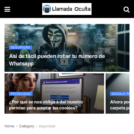
SEGURIDAD
Así de fácil pueden robar tu número de
Whatsapp
PRIVACIDAD
GOOGLE PHO
¿Por qué se nos obliga a dar nuestro
Ahora podrá
permiso para aceptar las cookies?
carpeta pri
Home
Category
seguridad