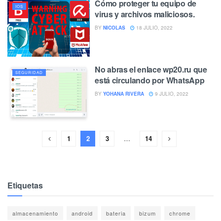
Cómo proteger tu equipo de
IOS
virus y archivos maliciosos.
BY
NICOLAS
18 JULIO, 2022
No abras el enlace wp20.ru que
SEGURIDAD
está circulando por WhatsApp
BY
YOHANA RIVERA
9 JULIO, 2022
1
2
3
…
14
Etiquetas
almacenamiento
android
bateria
bizum
chrome