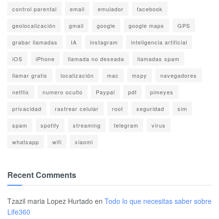
control parental
email
emulador
facebook
geolocalización
gmail
google
google maps
GPS
grabar llamadas
IA
instagram
inteligencia artificial
iOS
iPhone
llamada no deseada
llamadas spam
llamar gratis
localización
mac
mspy
navegadores
netflix
numero oculto
Paypal
pdf
pimeyes
privacidad
rastrear celular
root
seguridad
sim
spam
spotify
streaming
telegram
virus
whatsapp
wifi
xiaomi
Recent Comments
Tzazil maria Lopez Hurtado
en
Todo lo que necesitas saber sobre
Life360