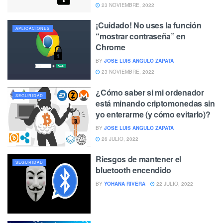
23 NOVIEMBRE, 2022
¡Cuidado! No uses la función
APLICACIONES
“mostrar contraseña” en
Chrome
BY
JOSE LUIS ANGULO ZAPATA
23 NOVIEMBRE, 2022
¿Cómo saber si mi ordenador
SEGURIDAD
está minando criptomonedas sin
yo enterarme (y cómo evitarlo)?
BY
JOSE LUIS ANGULO ZAPATA
26 JULIO, 2022
Riesgos de mantener el
SEGURIDAD
bluetooth encendido
BY
YOHANA RIVERA
22 JULIO, 2022