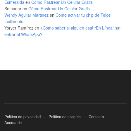
Esmeralda
en
Cómo Rastrear Un Celular Gratis
Semadar
en
Cómo Rastrear Un Celular Gratis
Wendy Aguilar Martinez
en
Cómo activar tu chip de Telcel,
fácilmente!
Yoryer Ramírez
en
¿Cómo saber si alguien está “En Línea” sin
entrar al WhatsApp?
Politica de privacidad
Politica de cookies
Contacto
Acerca de