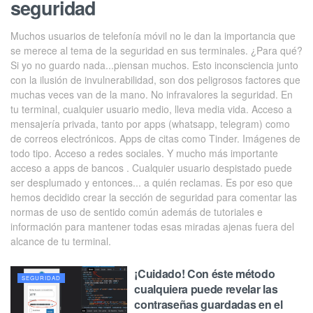
seguridad
Muchos usuarios de telefonía móvil no le dan la importancia que
se merece al tema de la seguridad en sus terminales. ¿Para qué?
Si yo no guardo nada...piensan muchos. Esto inconsciencia junto
con la ilusión de invulnerabilidad, son dos peligrosos factores que
muchas veces van de la mano. No infravalores la seguridad. En
tu terminal, cualquier usuario medio, lleva media vida. Acceso a
mensajería privada, tanto por apps (whatsapp, telegram) como
de correos electrónicos. Apps de citas como Tinder. Imágenes de
todo tipo. Acceso a redes sociales. Y mucho más importante
acceso a apps de bancos . Cualquier usuario despistado puede
ser desplumado y entonces... a quién reclamas. Es por eso que
hemos decidido crear la sección de seguridad para comentar las
normas de uso de sentido común además de tutoriales e
información para mantener todas esas miradas ajenas fuera del
alcance de tu terminal.
¡Cuidado! Con éste método
SEGURIDAD
cualquiera puede revelar las
contraseñas guardadas en el