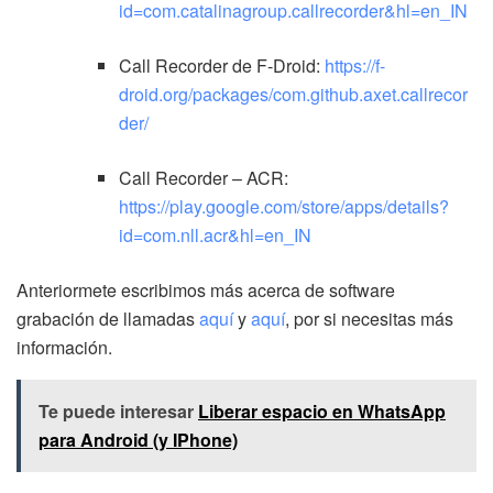
id=com.catalinagroup.callrecorder&hl=en_IN
Call Recorder de F-Droid:
https://f-
droid.org/packages/com.github.axet.callrecor
der/
Call Recorder – ACR:
https://play.google.com/store/apps/details?
id=com.nll.acr&hl=en_IN
Anteriormete escribimos más acerca de software
grabación de llamadas
aquí
y
aquí
, por si necesitas más
información.
Te puede interesar
Liberar espacio en WhatsApp
para Android (y IPhone)