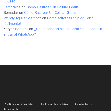
Life360
Esmeralda
en
Cómo Rastrear Un Celular Gratis
Semadar
en
Cómo Rastrear Un Celular Gratis
Wendy Aguilar Martinez
en
Cómo activar tu chip de Telcel,
fácilmente!
Yoryer Ramírez
en
¿Cómo saber si alguien está “En Línea” sin
entrar al WhatsApp?
Politica de privacidad
Politica de cookies
Contacto
Acerca de