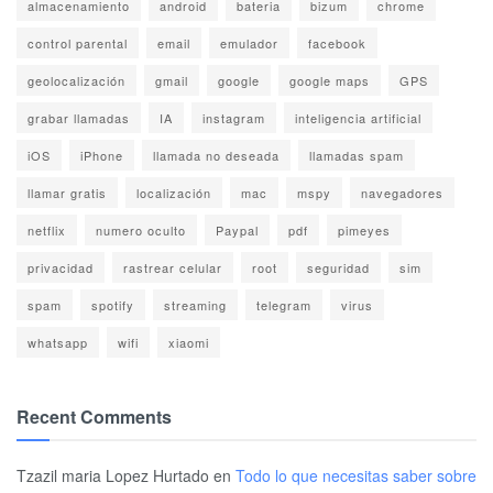
almacenamiento
android
bateria
bizum
chrome
control parental
email
emulador
facebook
geolocalización
gmail
google
google maps
GPS
grabar llamadas
IA
instagram
inteligencia artificial
iOS
iPhone
llamada no deseada
llamadas spam
llamar gratis
localización
mac
mspy
navegadores
netflix
numero oculto
Paypal
pdf
pimeyes
privacidad
rastrear celular
root
seguridad
sim
spam
spotify
streaming
telegram
virus
whatsapp
wifi
xiaomi
Recent Comments
Tzazil maria Lopez Hurtado
en
Todo lo que necesitas saber sobre