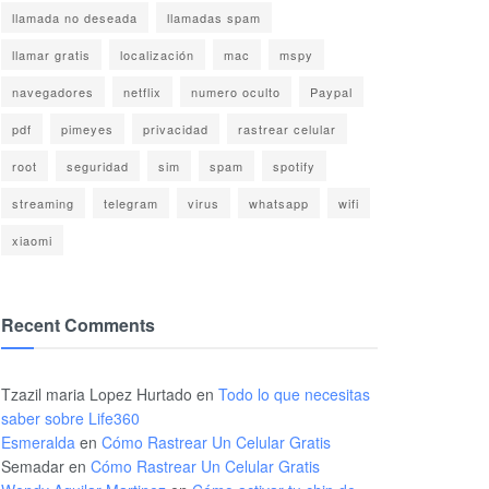
llamada no deseada
llamadas spam
llamar gratis
localización
mac
mspy
navegadores
netflix
numero oculto
Paypal
pdf
pimeyes
privacidad
rastrear celular
root
seguridad
sim
spam
spotify
streaming
telegram
virus
whatsapp
wifi
xiaomi
Recent Comments
Tzazil maria Lopez Hurtado
en
Todo lo que necesitas
saber sobre Life360
Esmeralda
en
Cómo Rastrear Un Celular Gratis
Semadar
en
Cómo Rastrear Un Celular Gratis