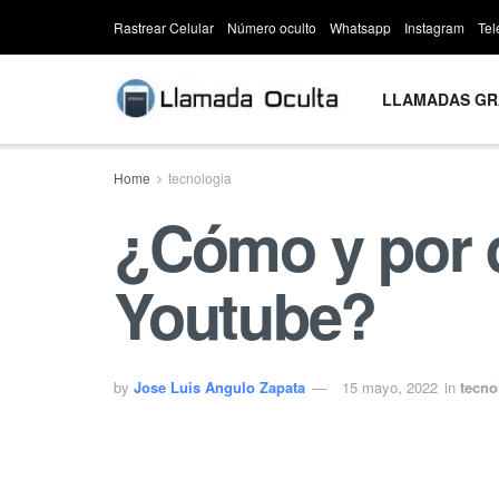
Rastrear Celular
Número oculto
Whatsapp
Instagram
Te
LLAMADAS GR
Home
tecnologia
¿Cómo y por q
Youtube?
by
Jose Luis Angulo Zapata
15 mayo, 2022
in
tecno