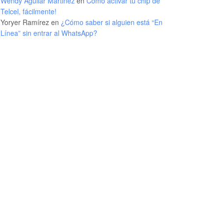
Wendy Aguilar Martinez
en
Cómo activar tu chip de
Telcel, fácilmente!
Yoryer Ramírez
en
¿Cómo saber si alguien está “En
Línea” sin entrar al WhatsApp?