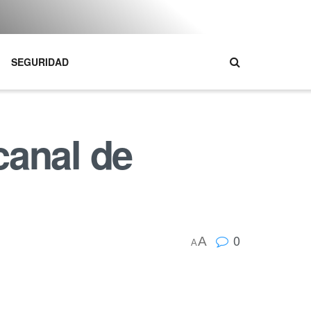
SEGURIDAD
canal de
0
A
A