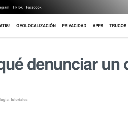
legram
TikTok
Facebook
ATIS!
GEOLOCALIZACIÓN
PRIVACIDAD
APPS
TRUCOS
ué denunciar un 
logia
,
tutoriales