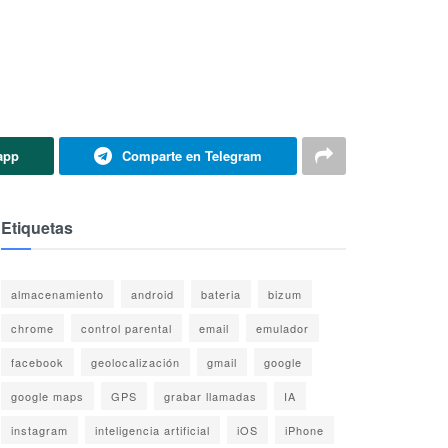
app
Comparte en Telegram
Etiquetas
almacenamiento
android
bateria
bizum
chrome
control parental
email
emulador
facebook
geolocalización
gmail
google
google maps
GPS
grabar llamadas
IA
instagram
inteligencia artificial
iOS
iPhone