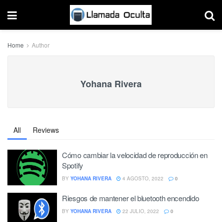
Home
Author
Yohana Rivera
All
Reviews
Cómo cambiar la velocidad de reproducción en
Spotify
BY
YOHANA RIVERA
4 AGOSTO, 2022
0
Riesgos de mantener el bluetooth encendido
BY
YOHANA RIVERA
22 JULIO, 2022
0