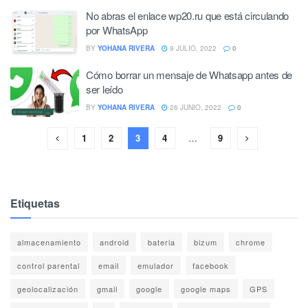
No abras el enlace wp20.ru que está circulando
por WhatsApp
BY
YOHANA RIVERA
9 JULIO, 2022
0
Cómo borrar un mensaje de Whatsapp antes de
ser leído
BY
YOHANA RIVERA
26 JUNIO, 2022
0
1
2
3
4
…
9
Etiquetas
almacenamiento
android
bateria
bizum
chrome
control parental
email
emulador
facebook
geolocalización
gmail
google
google maps
GPS