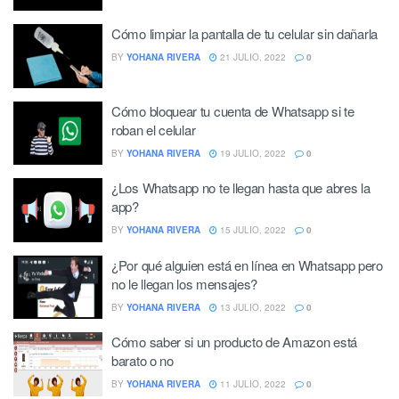
Cómo limpiar la pantalla de tu celular sin dañarla
BY
YOHANA RIVERA
21 JULIO, 2022
0
Cómo bloquear tu cuenta de Whatsapp si te
roban el celular
BY
YOHANA RIVERA
19 JULIO, 2022
0
¿Los Whatsapp no te llegan hasta que abres la
app?
BY
YOHANA RIVERA
15 JULIO, 2022
0
¿Por qué alguien está en línea en Whatsapp pero
no le llegan los mensajes?
BY
YOHANA RIVERA
13 JULIO, 2022
0
Cómo saber si un producto de Amazon está
barato o no
BY
YOHANA RIVERA
11 JULIO, 2022
0