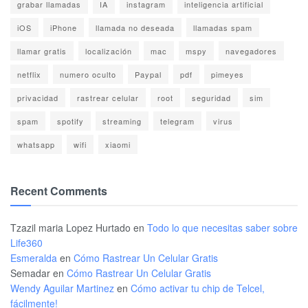
grabar llamadas
IA
instagram
inteligencia artificial
iOS
iPhone
llamada no deseada
llamadas spam
llamar gratis
localización
mac
mspy
navegadores
netflix
numero oculto
Paypal
pdf
pimeyes
privacidad
rastrear celular
root
seguridad
sim
spam
spotify
streaming
telegram
virus
whatsapp
wifi
xiaomi
Recent Comments
Tzazil maria Lopez Hurtado
en
Todo lo que necesitas saber sobre
Life360
Esmeralda
en
Cómo Rastrear Un Celular Gratis
Semadar
en
Cómo Rastrear Un Celular Gratis
Wendy Aguilar Martinez
en
Cómo activar tu chip de Telcel,
fácilmente!