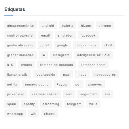
Etiquetas
almacenamiento
android
bateria
bizum
chrome
control parental
email
emulador
facebook
geolocalización
gmail
google
google maps
GPS
grabar llamadas
IA
instagram
inteligencia artificial
iOS
iPhone
llamada no deseada
llamadas spam
llamar gratis
localización
mac
mspy
navegadores
netflix
numero oculto
Paypal
pdf
pimeyes
privacidad
rastrear celular
root
seguridad
sim
spam
spotify
streaming
telegram
virus
whatsapp
wifi
xiaomi