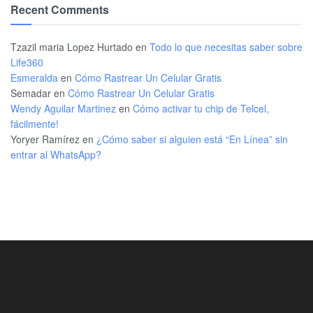
Recent Comments
Tzazil maria Lopez Hurtado
en
Todo lo que necesitas saber sobre
Life360
Esmeralda
en
Cómo Rastrear Un Celular Gratis
Semadar
en
Cómo Rastrear Un Celular Gratis
Wendy Aguilar Martinez
en
Cómo activar tu chip de Telcel,
fácilmente!
Yoryer Ramírez
en
¿Cómo saber si alguien está “En Línea” sin
entrar al WhatsApp?