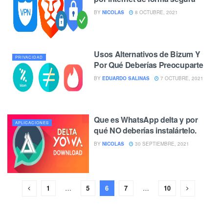
BY
NICOLAS
8 OCTUBRE, 2021
Usos Alternativos de Bizum Y
PRIVACIDAD
Por Qué Deberías Preocuparte
BY
EDUARDO SALINAS
7 OCTUBRE, 2021
Que es WhatsApp delta y por
APLICACIONES
qué NO deberías instalártelo.
BY
NICOLAS
30 SEPTIEMBRE, 2021
1
…
5
6
7
…
10