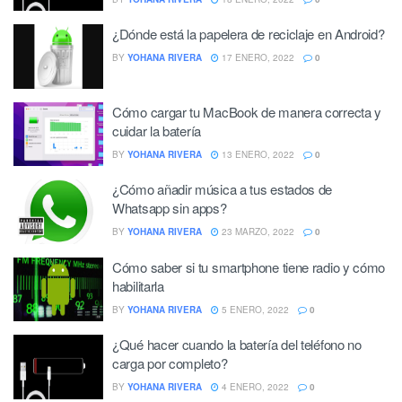
¿Dónde está la papelera de reciclaje en Android?
BY
YOHANA RIVERA
17 ENERO, 2022
0
Cómo cargar tu MacBook de manera correcta y
cuidar la batería
BY
YOHANA RIVERA
13 ENERO, 2022
0
¿Cómo añadir música a tus estados de
Whatsapp sin apps?
BY
YOHANA RIVERA
23 MARZO, 2022
0
Cómo saber si tu smartphone tiene radio y cómo
habilitarla
BY
YOHANA RIVERA
5 ENERO, 2022
0
¿Qué hacer cuando la batería del teléfono no
carga por completo?
BY
YOHANA RIVERA
4 ENERO, 2022
0