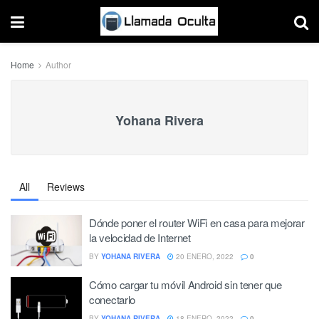
Home
Author
Yohana Rivera
All
Reviews
Dónde poner el router WiFi en casa para mejorar
la velocidad de Internet
BY
YOHANA RIVERA
20 ENERO, 2022
0
Cómo cargar tu móvil Android sin tener que
conectarlo
BY
YOHANA RIVERA
18 ENERO, 2022
0