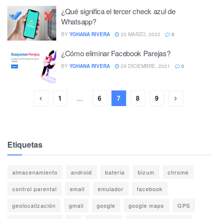
¿Qué significa el tercer check azul de
Whatsapp?
BY
YOHANA RIVERA
23 MARZO, 2022
0
¿Cómo eliminar Facebook Parejas?
BY
YOHANA RIVERA
29 DICIEMBRE, 2021
0
1
…
6
7
8
9
Etiquetas
almacenamiento
android
bateria
bizum
chrome
control parental
email
emulador
facebook
geolocalización
gmail
google
google maps
GPS