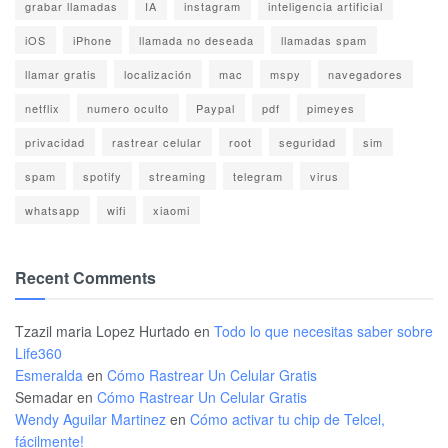
grabar llamadas
IA
instagram
inteligencia artificial
iOS
iPhone
llamada no deseada
llamadas spam
llamar gratis
localización
mac
mspy
navegadores
netflix
numero oculto
Paypal
pdf
pimeyes
privacidad
rastrear celular
root
seguridad
sim
spam
spotify
streaming
telegram
virus
whatsapp
wifi
xiaomi
Recent Comments
Tzazil maria Lopez Hurtado
en
Todo lo que necesitas saber sobre
Life360
Esmeralda
en
Cómo Rastrear Un Celular Gratis
Semadar
en
Cómo Rastrear Un Celular Gratis
Wendy Aguilar Martinez
en
Cómo activar tu chip de Telcel,
fácilmente!